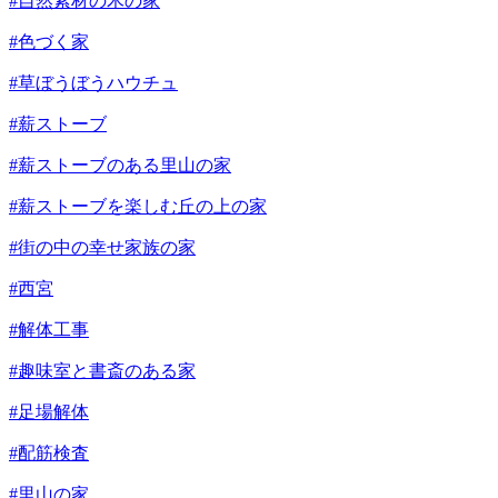
#自然素材の木の家
#色づく家
#草ぼうぼうハウチュ
#薪ストーブ
#薪ストーブのある里山の家
#薪ストーブを楽しむ丘の上の家
#街の中の幸せ家族の家
#西宮
#解体工事
#趣味室と書斎のある家
#足場解体
#配筋検査
#里山の家