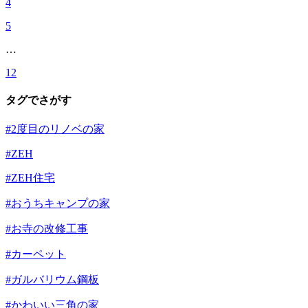
4
5
…
12
タグでさがす
#2度目のリノベの家
#ZEH
#ZEH住宅
#おうちキャンプの家
#お寺の改修工事
#カーペット
#ガルバリウム鋼板
#かわいい三角の家