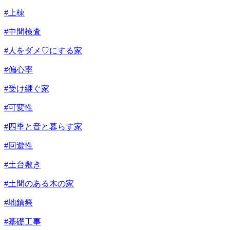
#上棟
#中間検査
#人をダメ♡にする家
#偏心率
#受け継ぐ家
#可変性
#四季と音と暮らす家
#回遊性
#土台敷き
#土間のある木の家
#地鎮祭
#基礎工事