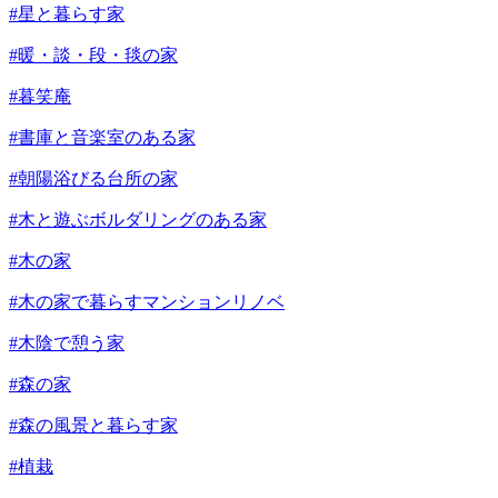
#星と暮らす家
#暖・談・段・毯の家
#暮笑庵
#書庫と音楽室のある家
#朝陽浴びる台所の家
#木と遊ぶボルダリングのある家
#木の家
#木の家で暮らすマンションリノベ
#木陰で憩う家
#森の家
#森の風景と暮らす家
#植栽