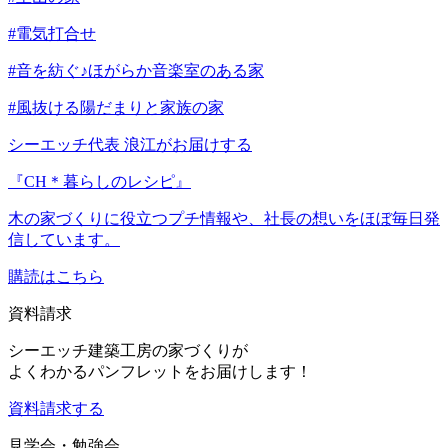
#電気打合せ
#音を紡ぐ♪ほがらか音楽室のある家
#風抜ける陽だまりと家族の家
シーエッチ代表 浪江がお届けする
『CH＊暮らしのレシピ』
木の家づくりに役立つプチ情報や、社長の想いをほぼ毎日発
信しています。
購読はこちら
資料請求
シーエッチ建築工房の家づくりが
よくわかるパンフレットをお届けします！
資料請求する
見学会・勉強会