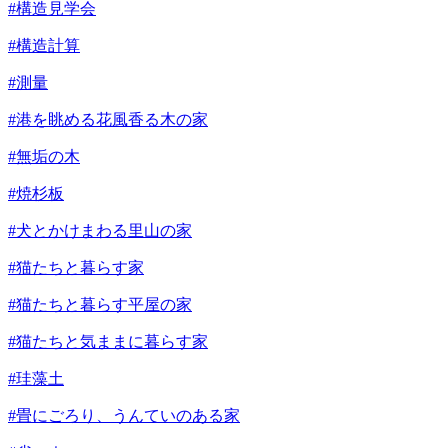
#構造見学会
#構造計算
#測量
#港を眺める花風香る木の家
#無垢の木
#焼杉板
#犬とかけまわる里山の家
#猫たちと暮らす家
#猫たちと暮らす平屋の家
#猫たちと気ままに暮らす家
#珪藻土
#畳にごろり、うんていのある家