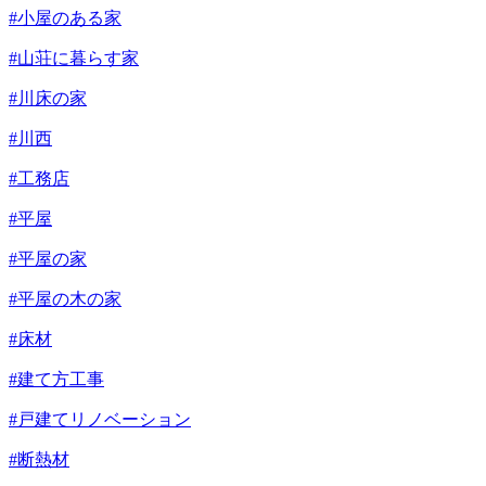
#小屋のある家
#山荘に暮らす家
#川床の家
#川西
#工務店
#平屋
#平屋の家
#平屋の木の家
#床材
#建て方工事
#戸建てリノベーション
#断熱材