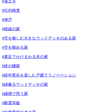
#省エネ
#社内検査
#神戸
#稜線の家
#空を愉しむ大きなウッドデッキのある家
#空を眺める家
#素足でかけまわる木の家
#終の棲家
#経年変化を楽しむ戸建てリノベーション
#緑薫るウッドデッキの家
#縁側で憩う家
#耐震等級