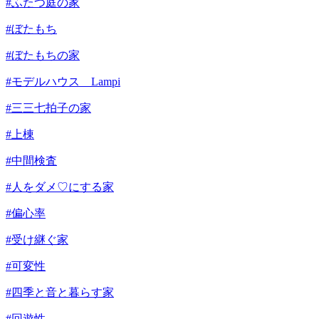
#ふたつ庭の家
#ぼたもち
#ぼたもちの家
#モデルハウス Lampi
#三三七拍子の家
#上棟
#中間検査
#人をダメ♡にする家
#偏心率
#受け継ぐ家
#可変性
#四季と音と暮らす家
#回遊性