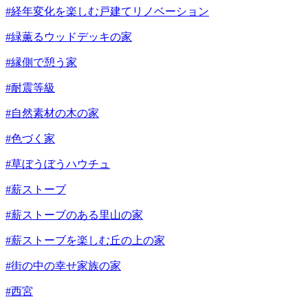
#経年変化を楽しむ戸建てリノベーション
#緑薫るウッドデッキの家
#縁側で憩う家
#耐震等級
#自然素材の木の家
#色づく家
#草ぼうぼうハウチュ
#薪ストーブ
#薪ストーブのある里山の家
#薪ストーブを楽しむ丘の上の家
#街の中の幸せ家族の家
#西宮