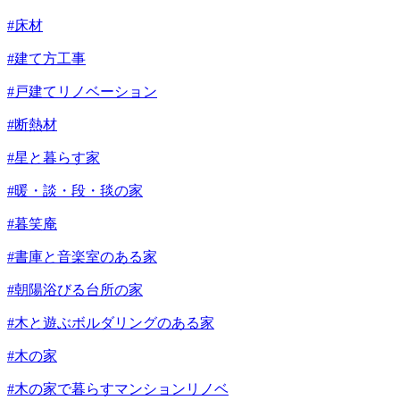
#床材
#建て方工事
#戸建てリノベーション
#断熱材
#星と暮らす家
#暖・談・段・毯の家
#暮笑庵
#書庫と音楽室のある家
#朝陽浴びる台所の家
#木と遊ぶボルダリングのある家
#木の家
#木の家で暮らすマンションリノベ