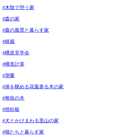
#木陰で憩う家
#森の家
#森の風景と暮らす家
#植栽
#構造見学会
#構造計算
#測量
#港を眺める花風香る木の家
#無垢の木
#焼杉板
#犬とかけまわる里山の家
#猫たちと暮らす家