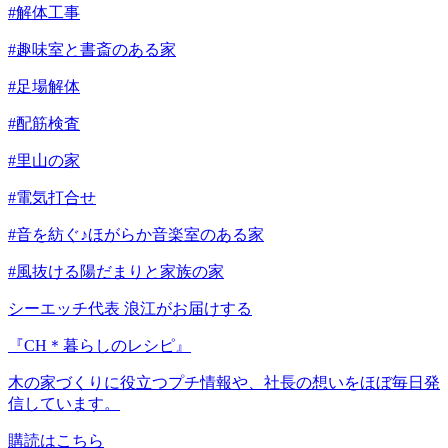
#解体工事
#趣味室と書斎のある家
#足場解体
#配筋検査
#里山の家
#電気打合せ
#音を紡ぐ♪ほがらか音楽室のある家
#風抜ける陽だまりと家族の家
シーエッチ代表 浪江がお届けする
『CH＊暮らしのレシピ』
木の家づくりに役立つプチ情報や、社長の想いをほぼ毎日発
信しています。
購読はこちら