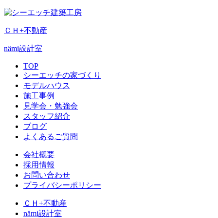
ＣＨ+不動産
nämi
設計室
TOP
シーエッチの家づくり
モデルハウス
施工事例
見学会・勉強会
スタッフ紹介
ブログ
よくあるご質問
会社概要
採用情報
お問い合わせ
プライバシーポリシー
ＣＨ+不動産
nämi
設計室