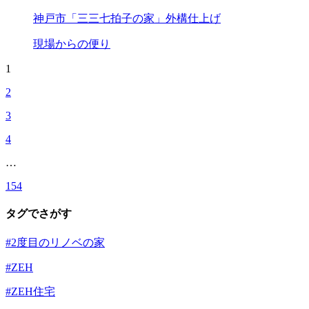
神戸市「三三七拍子の家」外構仕上げ
現場からの便り
1
2
3
4
…
154
タグでさがす
#2度目のリノベの家
#ZEH
#ZEH住宅