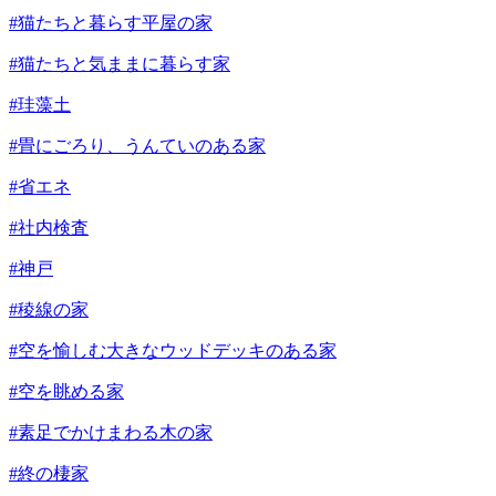
#猫たちと暮らす平屋の家
#猫たちと気ままに暮らす家
#珪藻土
#畳にごろり、うんていのある家
#省エネ
#社内検査
#神戸
#稜線の家
#空を愉しむ大きなウッドデッキのある家
#空を眺める家
#素足でかけまわる木の家
#終の棲家