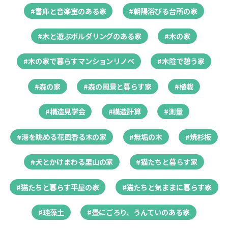
#書庫と音楽室のある家
#朝陽浴びる台所の家
#木と遊ぶボルダリングのある家
#木の家
#木の家で暮らすマンションリノベ
#木陰で憩う家
#森の家
#森の風景と暮らす家
#植栽
#構造見学会
#構造計算
#測量
#港を眺める花風香る木の家
#無垢の木
#焼杉板
#犬とかけまわる里山の家
#猫たちと暮らす家
#猫たちと暮らす平屋の家
#猫たちと気ままに暮らす家
#珪藻土
#畳にごろり、うんていのある家