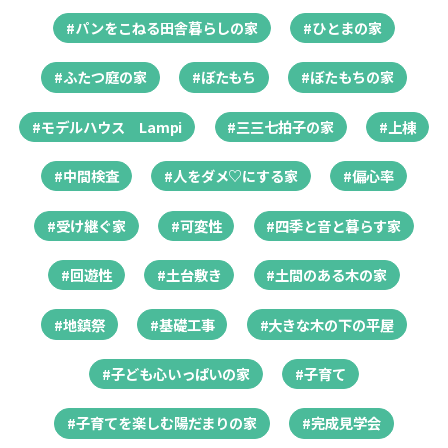
#パンをこねる田舎暮らしの家
#ひとまの家
#ふたつ庭の家
#ぼたもち
#ぼたもちの家
#モデルハウス Lampi
#三三七拍子の家
#上棟
#中間検査
#人をダメ♡にする家
#偏心率
#受け継ぐ家
#可変性
#四季と音と暮らす家
#回遊性
#土台敷き
#土間のある木の家
#地鎮祭
#基礎工事
#大きな木の下の平屋
#子ども心いっぱいの家
#子育て
#子育てを楽しむ陽だまりの家
#完成見学会