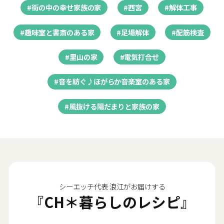
#街の中の幸せ家族の家
#西宮
#解体工事
#趣味室と書斎のある家
#足場解体
#配筋検査
#里山の家
#電気打合せ
#音を紡ぐ♪ほがらか音楽室のある家
#風抜ける陽だまりと家族の家
シーエッチ代表 浪江がお届けする
『CH＊暮らしのレシピ』