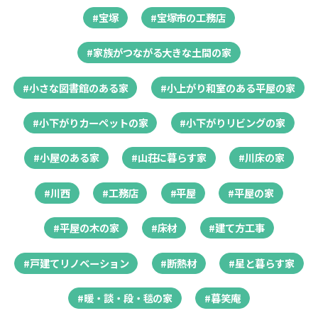
#宝塚
#宝塚市の工務店
#家族がつながる大きな土間の家
#小さな図書館のある家
#小上がり和室のある平屋の家
#小下がりカーペットの家
#小下がりリビングの家
#小屋のある家
#山荘に暮らす家
#川床の家
#川西
#工務店
#平屋
#平屋の家
#平屋の木の家
#床材
#建て方工事
#戸建てリノベーション
#断熱材
#星と暮らす家
#暖・談・段・毯の家
#暮笑庵