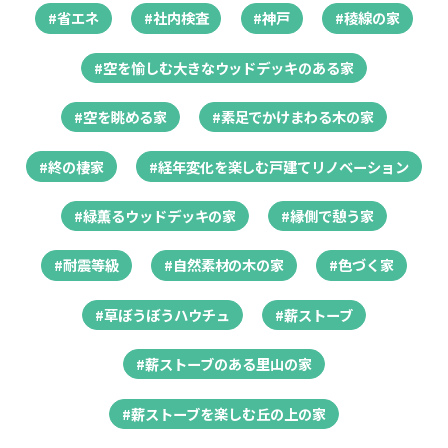
#省エネ
#社内検査
#神戸
#稜線の家
#空を愉しむ大きなウッドデッキのある家
#空を眺める家
#素足でかけまわる木の家
#終の棲家
#経年変化を楽しむ戸建てリノベーション
#緑薫るウッドデッキの家
#縁側で憩う家
#耐震等級
#自然素材の木の家
#色づく家
#草ぼうぼうハウチュ
#薪ストーブ
#薪ストーブのある里山の家
#薪ストーブを楽しむ丘の上の家