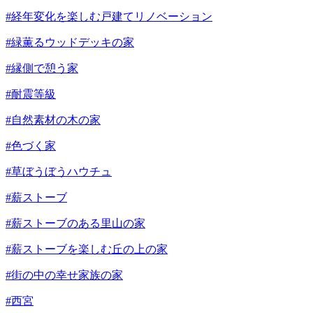
#経年変化を楽しむ戸建てリノベーション
#緑薫るウッドデッキの家
#縁側で憩う家
#耐震等級
#自然素材の木の家
#色づく家
#草ぼうぼうハウチュ
#薪ストーブ
#薪ストーブのある里山の家
#薪ストーブを楽しむ丘の上の家
#街の中の幸せ家族の家
#西宮