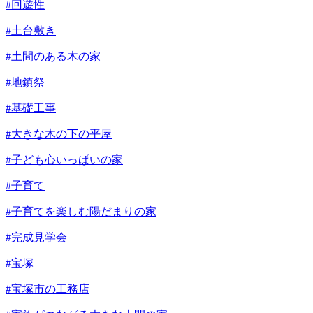
#回遊性
#土台敷き
#土間のある木の家
#地鎮祭
#基礎工事
#大きな木の下の平屋
#子ども心いっぱいの家
#子育て
#子育てを楽しむ陽だまりの家
#完成見学会
#宝塚
#宝塚市の工務店