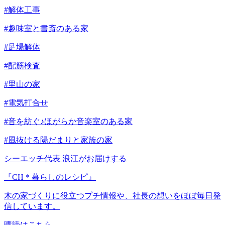
#解体工事
#趣味室と書斎のある家
#足場解体
#配筋検査
#里山の家
#電気打合せ
#音を紡ぐ♪ほがらか音楽室のある家
#風抜ける陽だまりと家族の家
シーエッチ代表 浪江がお届けする
『CH＊暮らしのレシピ』
木の家づくりに役立つプチ情報や、社長の想いをほぼ毎日発
信しています。
購読はこちら