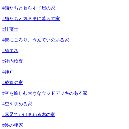
#猫たちと暮らす平屋の家
#猫たちと気ままに暮らす家
#珪藻土
#畳にごろり、うんていのある家
#省エネ
#社内検査
#神戸
#稜線の家
#空を愉しむ大きなウッドデッキのある家
#空を眺める家
#素足でかけまわる木の家
#終の棲家