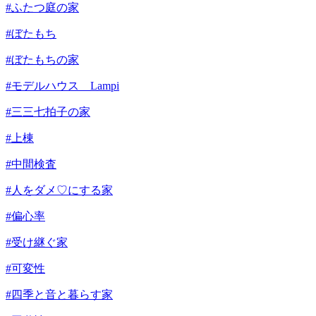
#ふたつ庭の家
#ぼたもち
#ぼたもちの家
#モデルハウス Lampi
#三三七拍子の家
#上棟
#中間検査
#人をダメ♡にする家
#偏心率
#受け継ぐ家
#可変性
#四季と音と暮らす家