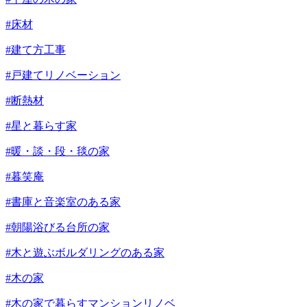
#床材
#建て方工事
#戸建てリノベーション
#断熱材
#星と暮らす家
#暖・談・段・毯の家
#暮笑庵
#書庫と音楽室のある家
#朝陽浴びる台所の家
#木と遊ぶボルダリングのある家
#木の家
#木の家で暮らすマンションリノベ