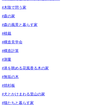
#木陰で憩う家
#森の家
#森の風景と暮らす家
#植栽
#構造見学会
#構造計算
#測量
#港を眺める花風香る木の家
#無垢の木
#焼杉板
#犬とかけまわる里山の家
#猫たちと暮らす家