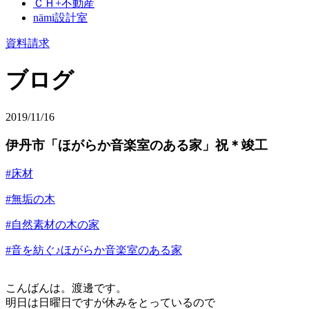
ＣＨ+不動産
nämi
設計室
資料請求
ブログ
2019/11/16
伊丹市「ほがらか音楽室のある家」祝＊竣工
#床材
#無垢の木
#自然素材の木の家
#音を紡ぐ♪ほがらか音楽室のある家
こんばんは。渡邊です。
明日は日曜日ですが休みをとっているので