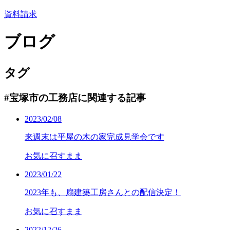
資料請求
ブログ
タグ
#宝塚市の工務店に関連する記事
2023/02/08
来週末は平屋の木の家完成見学会です
お気に召すまま
2023/01/22
2023年も、扇建築工房さんとの配信決定！
お気に召すまま
2022/12/26