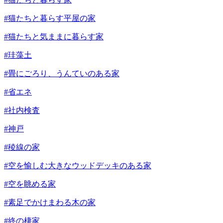
#猫たちと暮らす平屋の家
#猫たちと気ままに暮らす家
#珪藻土
#畳にごろり、うんていのある家
#省エネ
#社内検査
#神戸
#稜線の家
#空を愉しむ大きなウッドデッキのある家
#空を眺める家
#素足でかけまわる木の家
#終の棲家