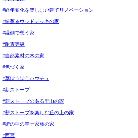
#経年変化を楽しむ戸建てリノベーション
#緑薫るウッドデッキの家
#縁側で憩う家
#耐震等級
#自然素材の木の家
#色づく家
#草ぼうぼうハウチュ
#薪ストーブ
#薪ストーブのある里山の家
#薪ストーブを楽しむ丘の上の家
#街の中の幸せ家族の家
#西宮