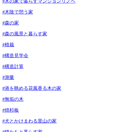
#木の家で暮らすマンションリノベ
#木陰で憩う家
#森の家
#森の風景と暮らす家
#植栽
#構造見学会
#構造計算
#測量
#港を眺める花風香る木の家
#無垢の木
#焼杉板
#犬とかけまわる里山の家
#猫たちと暮らす家