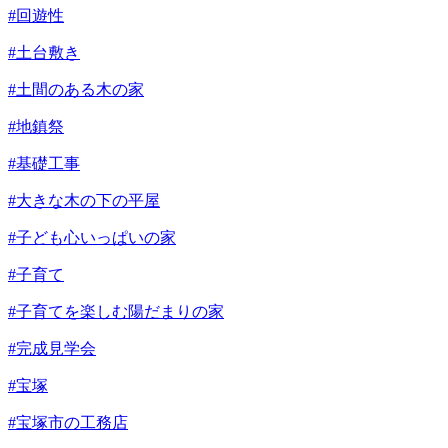
#回遊性
#土台敷き
#土間のある木の家
#地鎮祭
#基礎工事
#大きな木の下の平屋
#子ども心いっぱいの家
#子育て
#子育てを楽しむ陽だまりの家
#完成見学会
#宝塚
#宝塚市の工務店