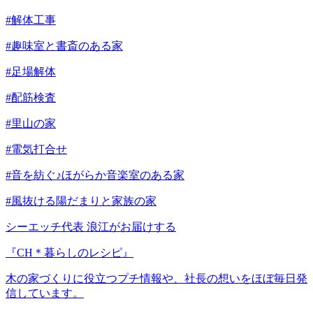
#解体工事
#趣味室と書斎のある家
#足場解体
#配筋検査
#里山の家
#電気打合せ
#音を紡ぐ♪ほがらか音楽室のある家
#風抜ける陽だまりと家族の家
シーエッチ代表 浪江がお届けする
『CH＊暮らしのレシピ』
木の家づくりに役立つプチ情報や、社長の想いをほぼ毎日発
信しています。