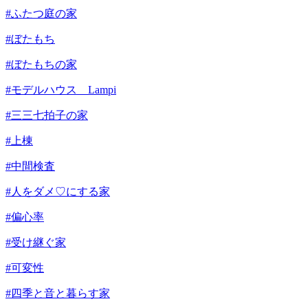
#ふたつ庭の家
#ぼたもち
#ぼたもちの家
#モデルハウス Lampi
#三三七拍子の家
#上棟
#中間検査
#人をダメ♡にする家
#偏心率
#受け継ぐ家
#可変性
#四季と音と暮らす家