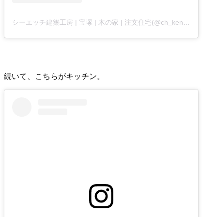
シーエッチ建築工房 | 宝塚 | 木の家 | 注文住宅(@ch_kenchiku)がシェアした投稿
続いて、こちらがキッチン。