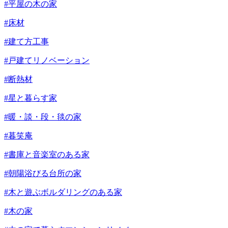
#平屋の木の家
#床材
#建て方工事
#戸建てリノベーション
#断熱材
#星と暮らす家
#暖・談・段・毯の家
#暮笑庵
#書庫と音楽室のある家
#朝陽浴びる台所の家
#木と遊ぶボルダリングのある家
#木の家