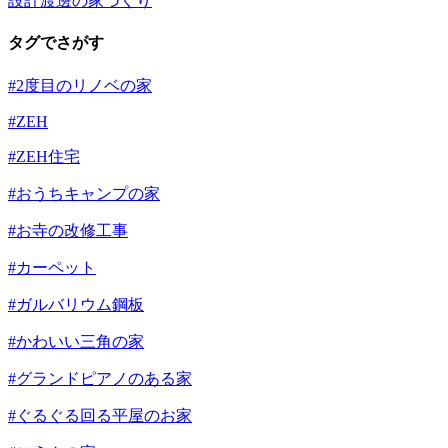
設計渡邊の家づくり
タグでさがす
#2度目のリノベの家
#ZEH
#ZEH住宅
#おうちキャンプの家
#お寺の改修工事
#カーペット
#ガルバリウム鋼板
#かわいい三角の家
#グランドピアノのある家
#ぐるぐる回る平屋のお家