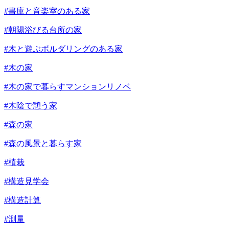
#書庫と音楽室のある家
#朝陽浴びる台所の家
#木と遊ぶボルダリングのある家
#木の家
#木の家で暮らすマンションリノベ
#木陰で憩う家
#森の家
#森の風景と暮らす家
#植栽
#構造見学会
#構造計算
#測量