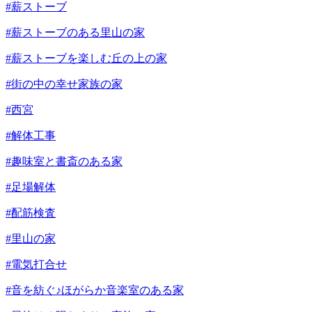
#薪ストーブ
#薪ストーブのある里山の家
#薪ストーブを楽しむ丘の上の家
#街の中の幸せ家族の家
#西宮
#解体工事
#趣味室と書斎のある家
#足場解体
#配筋検査
#里山の家
#電気打合せ
#音を紡ぐ♪ほがらか音楽室のある家