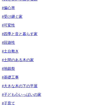
#偏心率
#受け継ぐ家
#可変性
#四季と音と暮らす家
#回遊性
#土台敷き
#土間のある木の家
#地鎮祭
#基礎工事
#大きな木の下の平屋
#子ども心いっぱいの家
#子育て