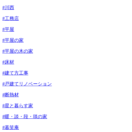
#川西
#工務店
#平屋
#平屋の家
#平屋の木の家
#床材
#建て方工事
#戸建てリノベーション
#断熱材
#星と暮らす家
#暖・談・段・毯の家
#暮笑庵