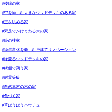
#稜線の家
#空を愉しむ大きなウッドデッキのある家
#空を眺める家
#素足でかけまわる木の家
#終の棲家
#経年変化を楽しむ戸建てリノベーション
#緑薫るウッドデッキの家
#縁側で憩う家
#耐震等級
#自然素材の木の家
#色づく家
#草ぼうぼうハウチュ