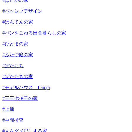
#はだかの家
#パッシブデザイン
#はんてんの家
#パンをこねる田舎暮らしの家
#ひとまの家
#ふたつ庭の家
#ぼたもち
#ぼたもちの家
#モデルハウス Lampi
#三三七拍子の家
#上棟
#中間検査
#人をダメ♡にする家