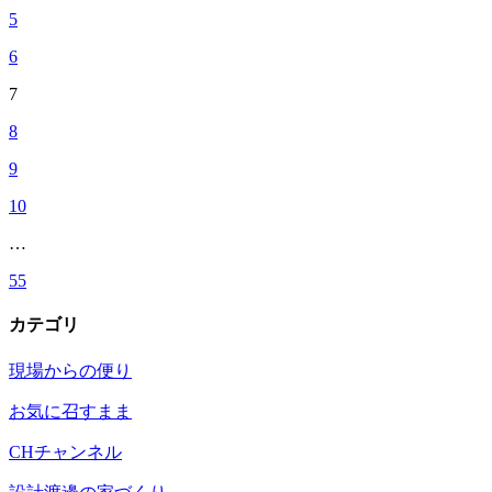
5
6
7
8
9
10
…
55
カテゴリ
現場からの便り
お気に召すまま
CHチャンネル