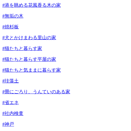
#港を眺める花風香る木の家
#無垢の木
#焼杉板
#犬とかけまわる里山の家
#猫たちと暮らす家
#猫たちと暮らす平屋の家
#猫たちと気ままに暮らす家
#珪藻土
#畳にごろり、うんていのある家
#省エネ
#社内検査
#神戸