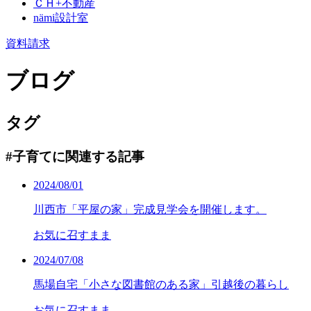
ＣＨ+不動産
nämi
設計室
資料請求
ブログ
タグ
#子育てに関連する記事
2024/08/01
川西市「平屋の家」完成見学会を開催します。
お気に召すまま
2024/07/08
馬場自宅「小さな図書館のある家」引越後の暮らし
お気に召すまま