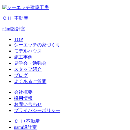
ＣＨ+不動産
nämi
設計室
TOP
シーエッチの家づくり
モデルハウス
施工事例
見学会・勉強会
スタッフ紹介
ブログ
よくあるご質問
会社概要
採用情報
お問い合わせ
プライバシーポリシー
ＣＨ+不動産
nämi
設計室