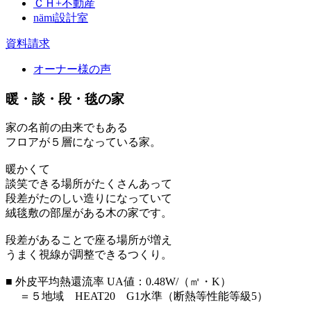
ＣＨ+不動産
nämi
設計室
資料請求
オーナー様の声
暖・談・段・毯の家
家の名前の由来でもある
フロアが５層になっている家。
暖かくて
談笑できる場所がたくさんあって
段差がたのしい造りになっていて
絨毯敷の部屋がある木の家です。
段差があることで座る場所が増え
うまく視線が調整できるつくり。
■ 外皮平均熱還流率 UA値：0.48W/（㎡・K）
＝５地域 HEAT20 G1水準（断熱等性能等級5）