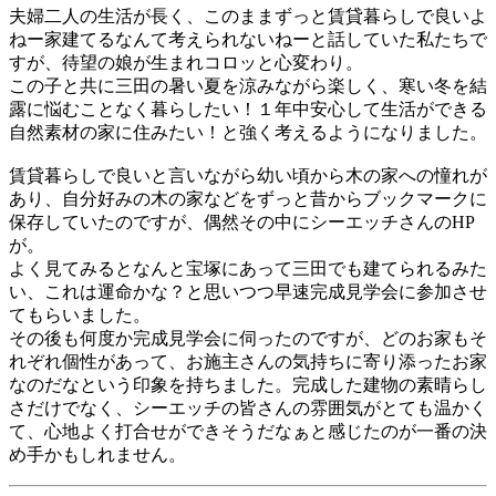
夫婦二人の生活が長く、このままずっと賃貸暮らしで良いよ
ねー家建てるなんて考えられないねーと話していた私たちで
すが、待望の娘が生まれコロッと心変わり。
この子と共に三田の暑い夏を涼みながら楽しく、寒い冬を結
露に悩むことなく暮らしたい！１年中安心して生活ができる
自然素材の家に住みたい！と強く考えるようになりました。
賃貸暮らしで良いと言いながら幼い頃から木の家への憧れが
あり、自分好みの木の家などをずっと昔からブックマークに
保存していたのですが、偶然その中にシーエッチさんのHP
が。
よく見てみるとなんと宝塚にあって三田でも建てられるみた
い、これは運命かな？と思いつつ早速完成見学会に参加させ
てもらいました。
その後も何度か完成見学会に伺ったのですが、どのお家もそ
れぞれ個性があって、お施主さんの気持ちに寄り添ったお家
なのだなという印象を持ちました。完成した建物の素晴らし
さだけでなく、シーエッチの皆さんの雰囲気がとても温かく
て、心地よく打合せができそうだなぁと感じたのが一番の決
め手かもしれません。