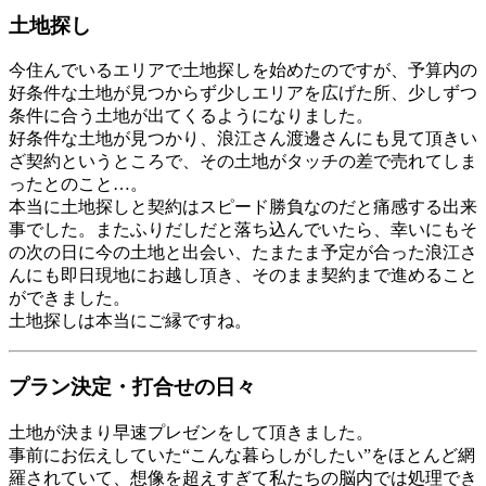
土地探し
今住んでいるエリアで土地探しを始めたのですが、予算内の
好条件な土地が見つからず少しエリアを広げた所、少しずつ
条件に合う土地が出てくるようになりました。
好条件な土地が見つかり、浪江さん渡邊さんにも見て頂きい
ざ契約というところで、その土地がタッチの差で売れてしま
ったとのこと…。
本当に土地探しと契約はスピード勝負なのだと痛感する出来
事でした。またふりだしだと落ち込んでいたら、幸いにもそ
の次の日に今の土地と出会い、たまたま予定が合った浪江さ
んにも即日現地にお越し頂き、そのまま契約まで進めること
ができました。
土地探しは本当にご縁ですね。
プラン決定・打合せの日々
土地が決まり早速プレゼンをして頂きました。
事前にお伝えしていた“こんな暮らしがしたい”をほとんど網
羅されていて、想像を超えすぎて私たちの脳内では処理でき