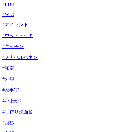
#LDK
#WIC
#アイランド
#ウッドデッキ
#キッチン
#ミナペルホネン
#和室
#外観
#家事室
#小上がり
#手作り洗面台
#焼杉