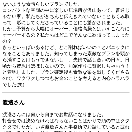
ないような素晴らしいプランでした。
コンパクトな空間の中に楽しい居場所が沢山あって、普通じ
ゃない家。私たちがきちんと伝えきれていないこともくみ取
って、形にしてくださっていることにも驚かされました。
しかし予算から大幅にオーバー。価格高騰とはいえこんなに
オーバーするの？私たちはどこでそんなに欲張ってしまった
の？
きっといっぱいあるけど、どこ削ればいいの？とパニックに
なることもありました。知ってしまった素敵なプランを頭か
ら消すことはもうできないし…。夫婦で話し合いの日々。日
頃から贅沢はほぼしないので、お家作りに贅沢しちゃおう！
と着地しました。プラン確定後も素敵な案を出してくださる
ので、ワクワクしつつもお金のことを考えると内心ハラハラ
でした(笑)
渡邊さん
渡邊さんには何から何までお世話になりました。
打合せでは決めなければならないことばかりで頭の中はクタ
クタでしたが、いざ渡邊さんと事務所でお話していると疲れ