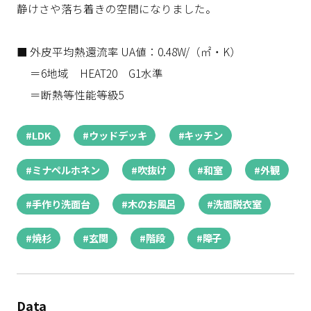
静けさや落ち着きの空間になりました。
■ 外皮平均熱還流率 UA値：0.48W/（㎡・K）
＝6地域 HEAT20 G1水準
＝断熱等性能等級5
#LDK
#ウッドデッキ
#キッチン
#ミナペルホネン
#吹抜け
#和室
#外観
#手作り洗面台
#木のお風呂
#洗面脱衣室
#焼杉
#玄関
#階段
#障子
Data