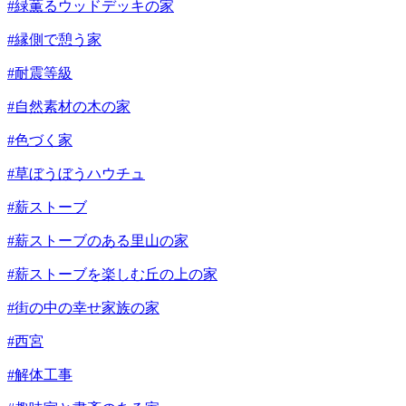
#緑薫るウッドデッキの家
#縁側で憩う家
#耐震等級
#自然素材の木の家
#色づく家
#草ぼうぼうハウチュ
#薪ストーブ
#薪ストーブのある里山の家
#薪ストーブを楽しむ丘の上の家
#街の中の幸せ家族の家
#西宮
#解体工事