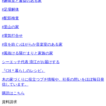
#趣味室と書斎のある家
#足場解体
#配筋検査
#里山の家
#電気打合せ
#音を紡ぐ♪ほがらか音楽室のある家
#風抜ける陽だまりと家族の家
シーエッチ代表 浪江がお届けする
『CH＊暮らしのレシピ』
木の家づくりに役立つプチ情報や、社長の想いをほぼ毎日発
信しています。
購読はこちら
資料請求