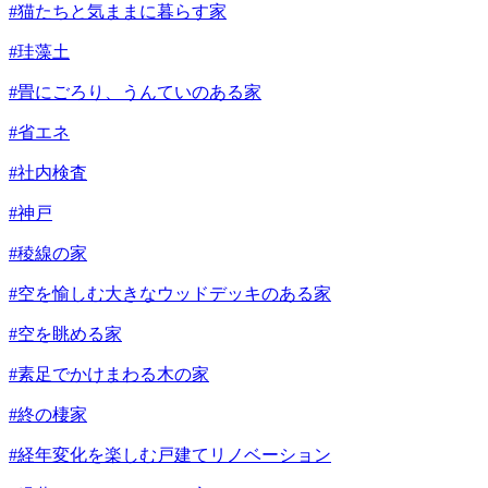
#猫たちと気ままに暮らす家
#珪藻土
#畳にごろり、うんていのある家
#省エネ
#社内検査
#神戸
#稜線の家
#空を愉しむ大きなウッドデッキのある家
#空を眺める家
#素足でかけまわる木の家
#終の棲家
#経年変化を楽しむ戸建てリノベーション