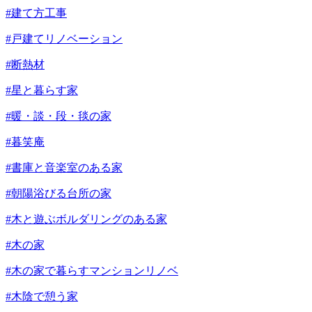
#建て方工事
#戸建てリノベーション
#断熱材
#星と暮らす家
#暖・談・段・毯の家
#暮笑庵
#書庫と音楽室のある家
#朝陽浴びる台所の家
#木と遊ぶボルダリングのある家
#木の家
#木の家で暮らすマンションリノベ
#木陰で憩う家