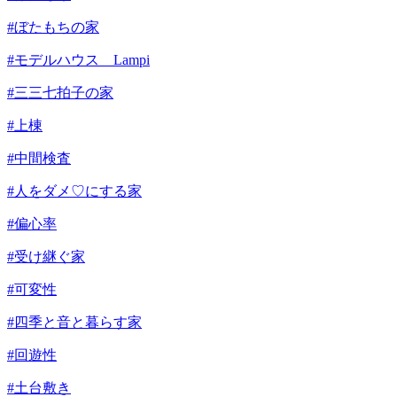
#ぼたもちの家
#モデルハウス Lampi
#三三七拍子の家
#上棟
#中間検査
#人をダメ♡にする家
#偏心率
#受け継ぐ家
#可変性
#四季と音と暮らす家
#回遊性
#土台敷き