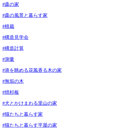
#森の家
#森の風景と暮らす家
#植栽
#構造見学会
#構造計算
#測量
#港を眺める花風香る木の家
#無垢の木
#焼杉板
#犬とかけまわる里山の家
#猫たちと暮らす家
#猫たちと暮らす平屋の家