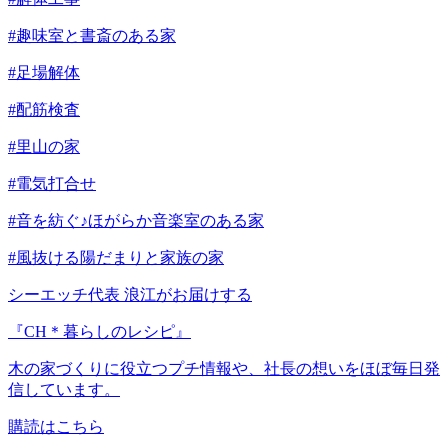
#趣味室と書斎のある家
#足場解体
#配筋検査
#里山の家
#電気打合せ
#音を紡ぐ♪ほがらか音楽室のある家
#風抜ける陽だまりと家族の家
シーエッチ代表 浪江がお届けする
『CH＊暮らしのレシピ』
木の家づくりに役立つプチ情報や、社長の想いをほぼ毎日発
信しています。
購読はこちら