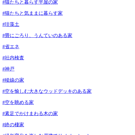
#猫たちと暮らす平屋の家
#猫たちと気ままに暮らす家
#珪藻土
#畳にごろり、うんていのある家
#省エネ
#社内検査
#神戸
#稜線の家
#空を愉しむ大きなウッドデッキのある家
#空を眺める家
#素足でかけまわる木の家
#終の棲家