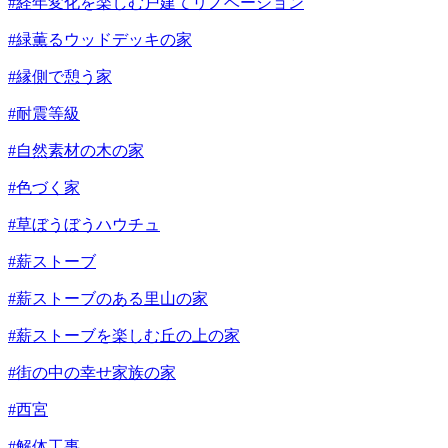
#経年変化を楽しむ戸建てリノベーション
#緑薫るウッドデッキの家
#縁側で憩う家
#耐震等級
#自然素材の木の家
#色づく家
#草ぼうぼうハウチュ
#薪ストーブ
#薪ストーブのある里山の家
#薪ストーブを楽しむ丘の上の家
#街の中の幸せ家族の家
#西宮
#解体工事