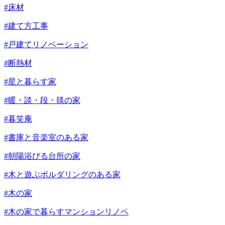
#床材
#建て方工事
#戸建てリノベーション
#断熱材
#星と暮らす家
#暖・談・段・毯の家
#暮笑庵
#書庫と音楽室のある家
#朝陽浴びる台所の家
#木と遊ぶボルダリングのある家
#木の家
#木の家で暮らすマンションリノベ