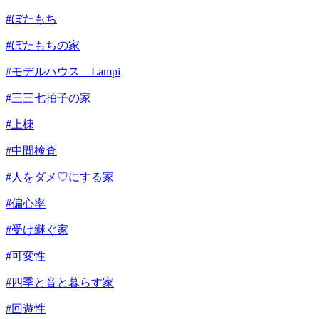
#ぼたもち
#ぼたもちの家
#モデルハウス Lampi
#三三七拍子の家
#上棟
#中間検査
#人をダメ♡にする家
#偏心率
#受け継ぐ家
#可変性
#四季と音と暮らす家
#回遊性