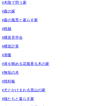
#木陰で憩う家
#森の家
#森の風景と暮らす家
#植栽
#構造見学会
#構造計算
#測量
#港を眺める花風香る木の家
#無垢の木
#焼杉板
#犬とかけまわる里山の家
#猫たちと暮らす家