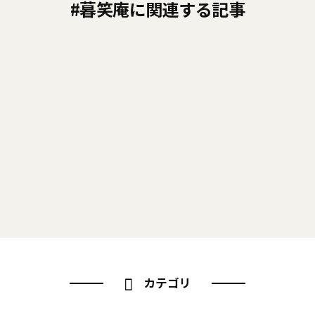
#暮笑庵に関連する記事
現場からの便り
2026/07/11
芦屋市「暮笑庵」いよいよ完成へ
現場からの便り
2025/12/01
芦屋市「暮笑庵」上棟しました
カテゴリ