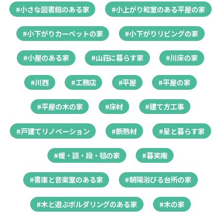
#小さな図書館のある家
#小上がり和室のある平屋の家
#小下がりカーペットの家
#小下がりリビングの家
#小屋のある家
#山荘に暮らす家
#川床の家
#川西
#工務店
#平屋
#平屋の家
#平屋の木の家
#床材
#建て方工事
#戸建てリノベーション
#断熱材
#星と暮らす家
#暖・談・段・毯の家
#暮笑庵
#書庫と音楽室のある家
#朝陽浴びる台所の家
#木と遊ぶボルダリングのある家
#木の家