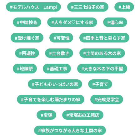
#モデルハウス Lampi
#三三七拍子の家
#上棟
#中間検査
#人をダメ♡にする家
#偏心率
#受け継ぐ家
#可変性
#四季と音と暮らす家
#回遊性
#土台敷き
#土間のある木の家
#地鎮祭
#基礎工事
#大きな木の下の平屋
#子ども心いっぱいの家
#子育て
#子育てを楽しむ陽だまりの家
#完成見学会
#宝塚
#宝塚市の工務店
#家族がつながる大きな土間の家