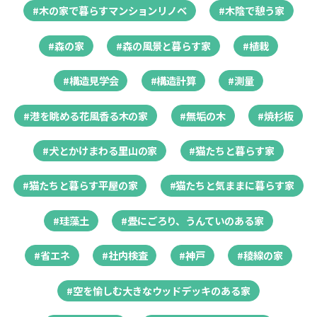
#木の家で暮らすマンションリノベ
#木陰で憩う家
#森の家
#森の風景と暮らす家
#植栽
#構造見学会
#構造計算
#測量
#港を眺める花風香る木の家
#無垢の木
#焼杉板
#犬とかけまわる里山の家
#猫たちと暮らす家
#猫たちと暮らす平屋の家
#猫たちと気ままに暮らす家
#珪藻土
#畳にごろり、うんていのある家
#省エネ
#社内検査
#神戸
#稜線の家
#空を愉しむ大きなウッドデッキのある家