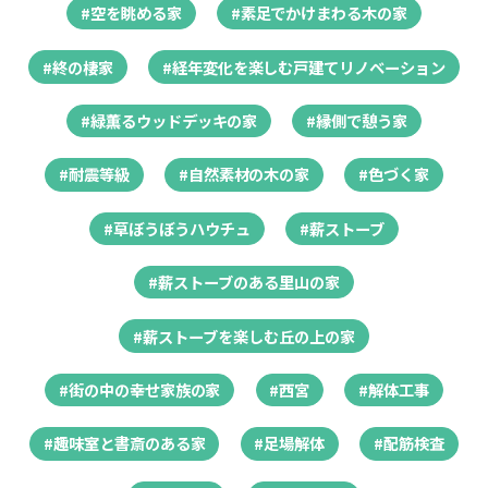
#空を眺める家
#素足でかけまわる木の家
#終の棲家
#経年変化を楽しむ戸建てリノベーション
#緑薫るウッドデッキの家
#縁側で憩う家
#耐震等級
#自然素材の木の家
#色づく家
#草ぼうぼうハウチュ
#薪ストーブ
#薪ストーブのある里山の家
#薪ストーブを楽しむ丘の上の家
#街の中の幸せ家族の家
#西宮
#解体工事
#趣味室と書斎のある家
#足場解体
#配筋検査