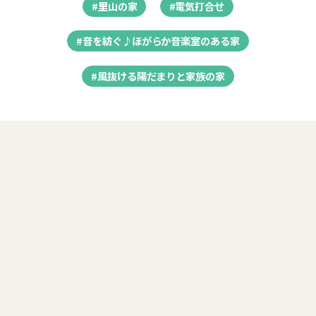
#里山の家
#電気打合せ
#音を紡ぐ♪ほがらか音楽室のある家
#風抜ける陽だまりと家族の家
シーエッチ代表 浪江がお届けする
『CH＊暮らしのレシピ』
木の家づくりに役立つプチ情報や、社長の想いをほぼ毎日発
信しています。