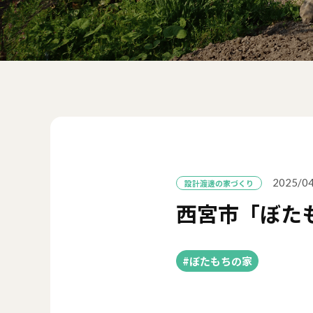
2025/0
設計渡邊の家づくり
西宮市「ぼた
#ぼたもちの家