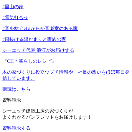
#里山の家
#電気打合せ
#音を紡ぐ♪ほがらか音楽室のある家
#風抜ける陽だまりと家族の家
シーエッチ代表 浪江がお届けする
『CH＊暮らしのレシピ』
木の家づくりに役立つプチ情報や、社長の想いをほぼ毎日発
信しています。
購読はこちら
資料請求
シーエッチ建築工房の家づくりが
よくわかるパンフレットをお届けします！
資料請求する