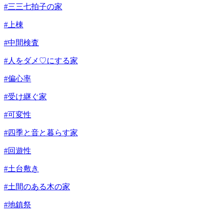
#三三七拍子の家
#上棟
#中間検査
#人をダメ♡にする家
#偏心率
#受け継ぐ家
#可変性
#四季と音と暮らす家
#回遊性
#土台敷き
#土間のある木の家
#地鎮祭