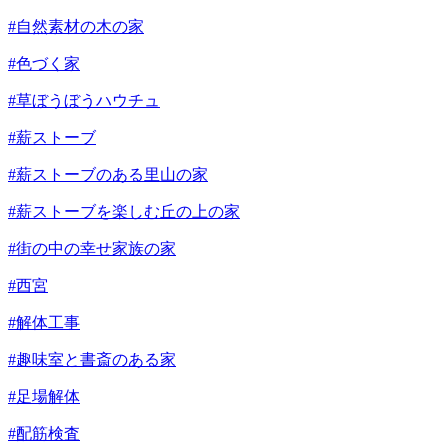
#自然素材の木の家
#色づく家
#草ぼうぼうハウチュ
#薪ストーブ
#薪ストーブのある里山の家
#薪ストーブを楽しむ丘の上の家
#街の中の幸せ家族の家
#西宮
#解体工事
#趣味室と書斎のある家
#足場解体
#配筋検査