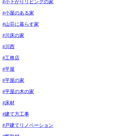
#小下がりリビングの家
#小屋のある家
#山荘に暮らす家
#川床の家
#川西
#工務店
#平屋
#平屋の家
#平屋の木の家
#床材
#建て方工事
#戸建てリノベーション