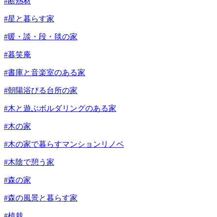
#断熱材
#星と暮らす家
#暖・談・段・毯の家
#暮笑庵
#書庫と音楽室のある家
#朝陽浴びる台所の家
#木と遊ぶボルダリングのある家
#木の家
#木の家で暮らすマンションリノベ
#木陰で憩う家
#森の家
#森の風景と暮らす家
#植栽