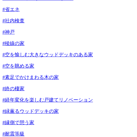
#省エネ
#社内検査
#神戸
#稜線の家
#空を愉しむ大きなウッドデッキのある家
#空を眺める家
#素足でかけまわる木の家
#終の棲家
#経年変化を楽しむ戸建てリノベーション
#緑薫るウッドデッキの家
#縁側で憩う家
#耐震等級