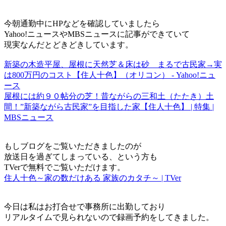
今朝通勤中にHPなどを確認していましたら
Yahoo!ニュースやMBSニュースに記事ができていて
現実なんだとどきどきしています。
新築の木造平屋、屋根に天然芝＆床は砂 まるで古民家→実
は800万円のコスト【住人十色】（オリコン） - Yahoo!ニュ
ース
屋根には約９０帖分の芝！昔ながらの三和土（たたき）土
間！”新築ながら古民家”を目指した家【住人十色】 | 特集 |
MBSニュース
もしブログをご覧いただきましたのが
放送日を過ぎてしまっている、という方も
TVerで無料でご覧いただけます。
住人十色～家の数だけある 家族のカタチ～ | TVer
今日は私はお打合せで事務所に出勤しており
リアルタイムで見られないので録画予約をしてきました。