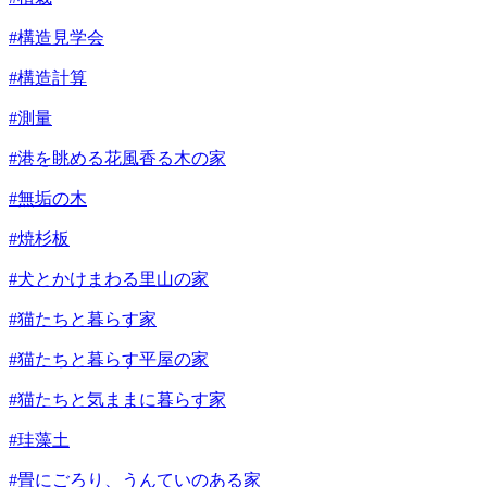
#構造見学会
#構造計算
#測量
#港を眺める花風香る木の家
#無垢の木
#焼杉板
#犬とかけまわる里山の家
#猫たちと暮らす家
#猫たちと暮らす平屋の家
#猫たちと気ままに暮らす家
#珪藻土
#畳にごろり、うんていのある家