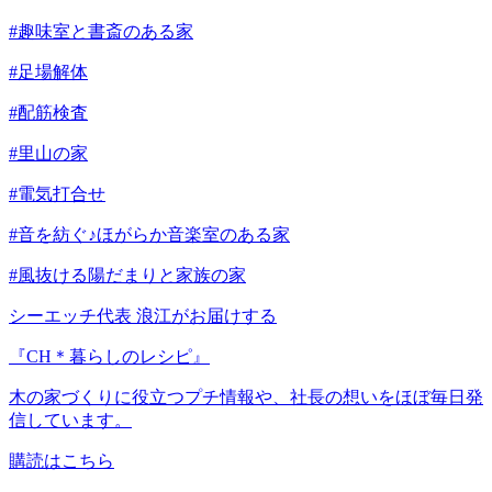
#趣味室と書斎のある家
#足場解体
#配筋検査
#里山の家
#電気打合せ
#音を紡ぐ♪ほがらか音楽室のある家
#風抜ける陽だまりと家族の家
シーエッチ代表 浪江がお届けする
『CH＊暮らしのレシピ』
木の家づくりに役立つプチ情報や、社長の想いをほぼ毎日発
信しています。
購読はこちら