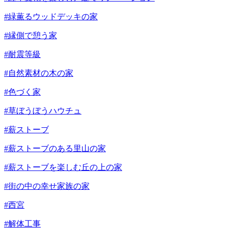
#緑薫るウッドデッキの家
#縁側で憩う家
#耐震等級
#自然素材の木の家
#色づく家
#草ぼうぼうハウチュ
#薪ストーブ
#薪ストーブのある里山の家
#薪ストーブを楽しむ丘の上の家
#街の中の幸せ家族の家
#西宮
#解体工事