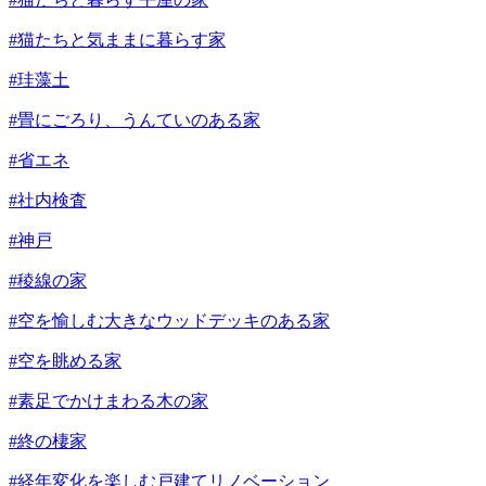
#猫たちと気ままに暮らす家
#珪藻土
#畳にごろり、うんていのある家
#省エネ
#社内検査
#神戸
#稜線の家
#空を愉しむ大きなウッドデッキのある家
#空を眺める家
#素足でかけまわる木の家
#終の棲家
#経年変化を楽しむ戸建てリノベーション