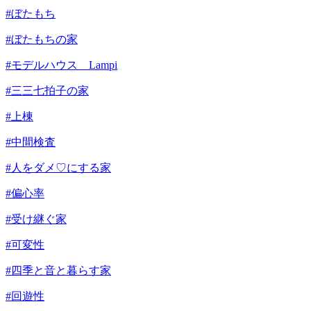
#ぼたもち
#ぼたもちの家
#モデルハウス Lampi
#三三七拍子の家
#上棟
#中間検査
#人をダメ♡にする家
#偏心率
#受け継ぐ家
#可変性
#四季と音と暮らす家
#回遊性