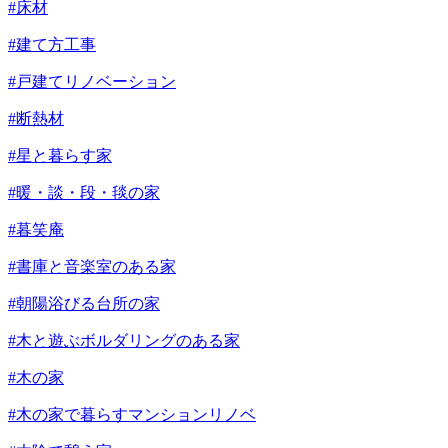
#床材
#建て方工事
#戸建てリノベーション
#断熱材
#星と暮らす家
#暖・談・段・毯の家
#暮笑庵
#書庫と音楽室のある家
#朝陽浴びる台所の家
#木と遊ぶボルダリングのある家
#木の家
#木の家で暮らすマンションリノベ