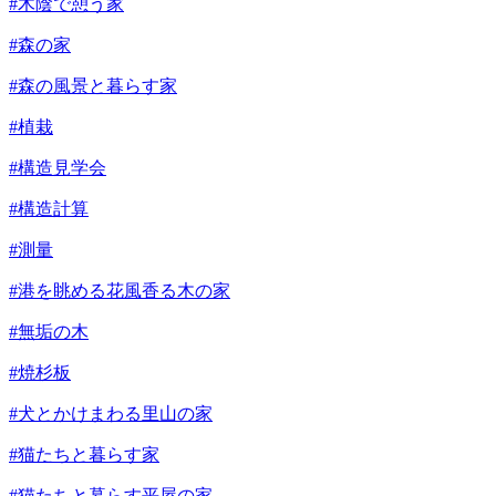
#木陰で憩う家
#森の家
#森の風景と暮らす家
#植栽
#構造見学会
#構造計算
#測量
#港を眺める花風香る木の家
#無垢の木
#焼杉板
#犬とかけまわる里山の家
#猫たちと暮らす家
#猫たちと暮らす平屋の家