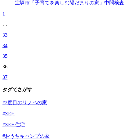
宝塚市「子育てを楽しむ陽だまりの家」中間検査
1
…
33
34
35
36
37
タグでさがす
#2度目のリノベの家
#ZEH
#ZEH住宅
#おうちキャンプの家