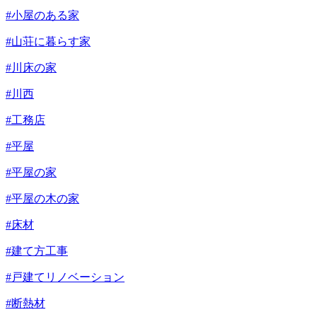
#小屋のある家
#山荘に暮らす家
#川床の家
#川西
#工務店
#平屋
#平屋の家
#平屋の木の家
#床材
#建て方工事
#戸建てリノベーション
#断熱材