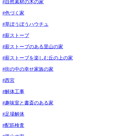
#自然素材の木の家
#色づく家
#草ぼうぼうハウチュ
#薪ストーブ
#薪ストーブのある里山の家
#薪ストーブを楽しむ丘の上の家
#街の中の幸せ家族の家
#西宮
#解体工事
#趣味室と書斎のある家
#足場解体
#配筋検査