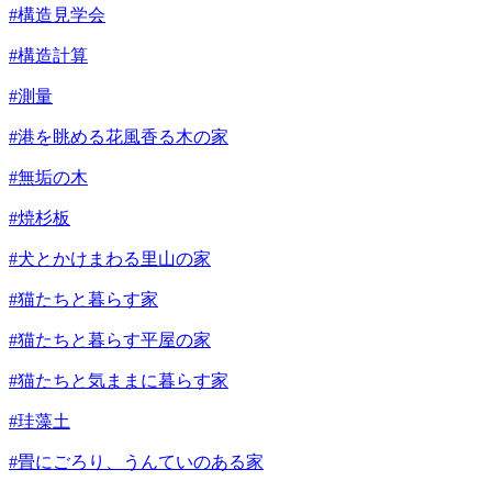
#構造見学会
#構造計算
#測量
#港を眺める花風香る木の家
#無垢の木
#焼杉板
#犬とかけまわる里山の家
#猫たちと暮らす家
#猫たちと暮らす平屋の家
#猫たちと気ままに暮らす家
#珪藻土
#畳にごろり、うんていのある家