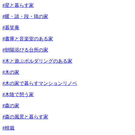
#星と暮らす家
#暖・談・段・毯の家
#暮笑庵
#書庫と音楽室のある家
#朝陽浴びる台所の家
#木と遊ぶボルダリングのある家
#木の家
#木の家で暮らすマンションリノベ
#木陰で憩う家
#森の家
#森の風景と暮らす家
#植栽