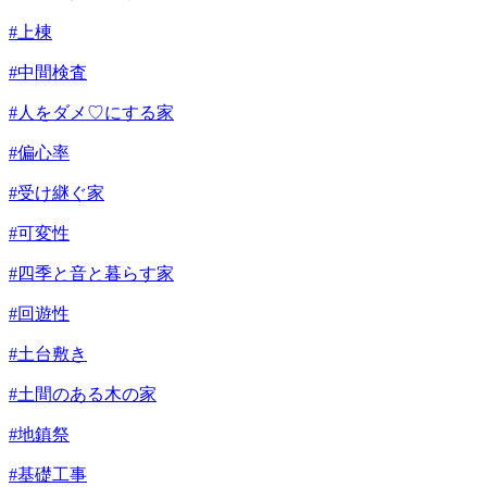
#上棟
#中間検査
#人をダメ♡にする家
#偏心率
#受け継ぐ家
#可変性
#四季と音と暮らす家
#回遊性
#土台敷き
#土間のある木の家
#地鎮祭
#基礎工事