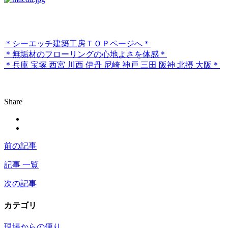
＊シーエッチ建築工房ＴＯＰページへ＊
＊無垢材のフローリングの心地よさを体感＊
＊兵庫 宝塚 西宮 川西 伊丹 尼崎 神戸 三田 阪神 北摂 大阪＊
Share
前の記事
記事 一覧
次の記事
カテゴリ
現場からの便り