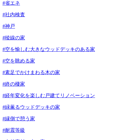
#省エネ
#社内検査
#神戸
#稜線の家
#空を愉しむ大きなウッドデッキのある家
#空を眺める家
#素足でかけまわる木の家
#終の棲家
#経年変化を楽しむ戸建てリノベーション
#緑薫るウッドデッキの家
#縁側で憩う家
#耐震等級