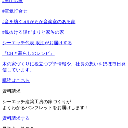
#里山の家
#電気打合せ
#音を紡ぐ♪ほがらか音楽室のある家
#風抜ける陽だまりと家族の家
シーエッチ代表 浪江がお届けする
『CH＊暮らしのレシピ』
木の家づくりに役立つプチ情報や、社長の想いをほぼ毎日発
信しています。
購読はこちら
資料請求
シーエッチ建築工房の家づくりが
よくわかるパンフレットをお届けします！
資料請求する