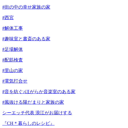
#街の中の幸せ家族の家
#西宮
#解体工事
#趣味室と書斎のある家
#足場解体
#配筋検査
#里山の家
#電気打合せ
#音を紡ぐ♪ほがらか音楽室のある家
#風抜ける陽だまりと家族の家
シーエッチ代表 浪江がお届けする
『CH＊暮らしのレシピ』