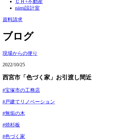
ＣＨ+不動産
nämi
設計室
資料請求
ブログ
現場からの便り
2022/10/25
西宮市「色づく家」お引渡し間近
#宝塚市の工務店
#戸建てリノベーション
#無垢の木
#焼杉板
#色づく家