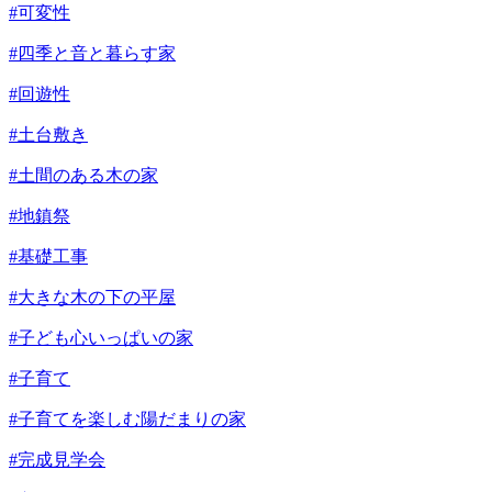
#可変性
#四季と音と暮らす家
#回遊性
#土台敷き
#土間のある木の家
#地鎮祭
#基礎工事
#大きな木の下の平屋
#子ども心いっぱいの家
#子育て
#子育てを楽しむ陽だまりの家
#完成見学会