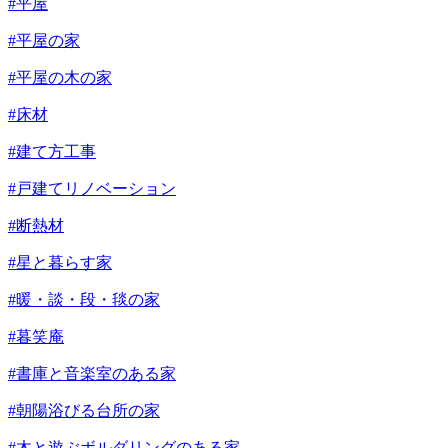
#平屋
#平屋の家
#平屋の木の家
#床材
#建て方工事
#戸建てリノベーション
#断熱材
#星と暮らす家
#暖・談・段・毯の家
#暮笑庵
#書庫と音楽室のある家
#朝陽浴びる台所の家
#木と遊ぶボルダリングのある家