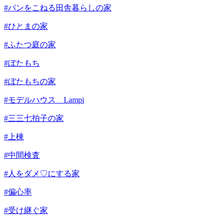
#パンをこねる田舎暮らしの家
#ひとまの家
#ふたつ庭の家
#ぼたもち
#ぼたもちの家
#モデルハウス Lampi
#三三七拍子の家
#上棟
#中間検査
#人をダメ♡にする家
#偏心率
#受け継ぐ家