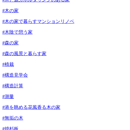
#木の家
#木の家で暮らすマンションリノベ
#木陰で憩う家
#森の家
#森の風景と暮らす家
#植栽
#構造見学会
#構造計算
#測量
#港を眺める花風香る木の家
#無垢の木
#焼杉板