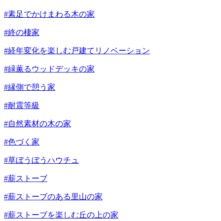
#素足でかけまわる木の家
#終の棲家
#経年変化を楽しむ戸建てリノベーション
#緑薫るウッドデッキの家
#縁側で憩う家
#耐震等級
#自然素材の木の家
#色づく家
#草ぼうぼうハウチュ
#薪ストーブ
#薪ストーブのある里山の家
#薪ストーブを楽しむ丘の上の家