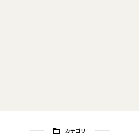
2018/02/11
西宮市「趣味室と書斎のある家」
いかがお過ごしですか♪
2018/01/21
西宮市「趣味室と書斎のある家」
竣工写真が届きました＊
2018/01/13
西宮市「趣味室と書斎のある家」
暮らしを覗いてきました
カテゴリ