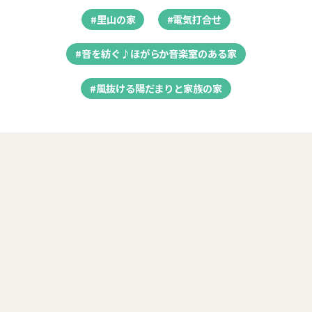
#里山の家
#電気打合せ
#音を紡ぐ♪ほがらか音楽室のある家
#風抜ける陽だまりと家族の家
シーエッチ代表 浪江がお届けする
『CH＊暮らしのレシピ』
木の家づくりに役立つプチ情報や、社長の想いをほぼ毎日発
信しています。