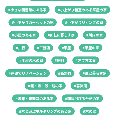
#小さな図書館のある家
#小上がり和室のある平屋の家
#小下がりカーペットの家
#小下がりリビングの家
#小屋のある家
#山荘に暮らす家
#川床の家
#川西
#工務店
#平屋
#平屋の家
#平屋の木の家
#床材
#建て方工事
#戸建てリノベーション
#断熱材
#星と暮らす家
#暖・談・段・毯の家
#暮笑庵
#書庫と音楽室のある家
#朝陽浴びる台所の家
#木と遊ぶボルダリングのある家
#木の家