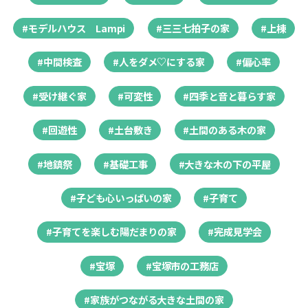
#モデルハウス Lampi
#三三七拍子の家
#上棟
#中間検査
#人をダメ♡にする家
#偏心率
#受け継ぐ家
#可変性
#四季と音と暮らす家
#回遊性
#土台敷き
#土間のある木の家
#地鎮祭
#基礎工事
#大きな木の下の平屋
#子ども心いっぱいの家
#子育て
#子育てを楽しむ陽だまりの家
#完成見学会
#宝塚
#宝塚市の工務店
#家族がつながる大きな土間の家