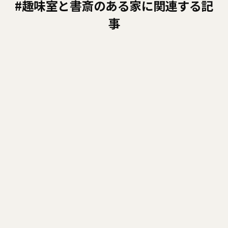
#趣味室と書斎のある家に関連する記
事
お気に召すまま
2019/02/01
別冊 住まいの設計「地元で評判
の工務店で建てた家」に掲載され
ました
CHチャンネル
2018/12/09
【148ch】OBさま便り vol.4「も
みじの季節」
2018/07/15
西宮市「趣味室と書斎のある家」