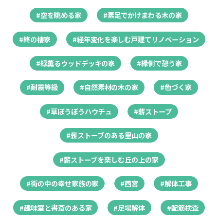
#空を眺める家
#素足でかけまわる木の家
#終の棲家
#経年変化を楽しむ戸建てリノベーション
#緑薫るウッドデッキの家
#縁側で憩う家
#耐震等級
#自然素材の木の家
#色づく家
#草ぼうぼうハウチュ
#薪ストーブ
#薪ストーブのある里山の家
#薪ストーブを楽しむ丘の上の家
#街の中の幸せ家族の家
#西宮
#解体工事
#趣味室と書斎のある家
#足場解体
#配筋検査