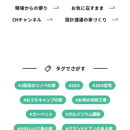
現場からの便り
お気に召すまま
CHチャンネル
設計渡邊の家づくり
タグでさがす
#2度目のリノベの家
#ZEH
#ZEH住宅
#おうちキャンプの家
#お寺の改修工事
#カーペット
#ガルバリウム鋼板
#かわいい三角の家
#グランドピアノのある家