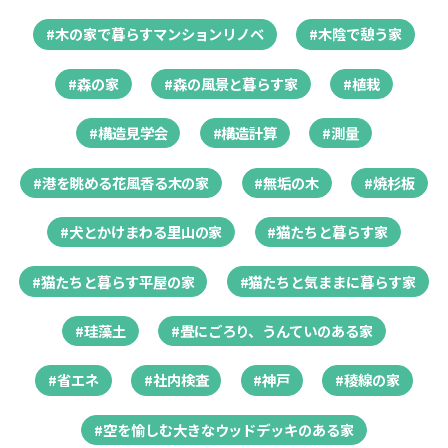
#木の家で暮らすマンションリノベ
#木陰で憩う家
#森の家
#森の風景と暮らす家
#植栽
#構造見学会
#構造計算
#測量
#港を眺める花風香る木の家
#無垢の木
#焼杉板
#犬とかけまわる里山の家
#猫たちと暮らす家
#猫たちと暮らす平屋の家
#猫たちと気ままに暮らす家
#珪藻土
#畳にごろり、うんていのある家
#省エネ
#社内検査
#神戸
#稜線の家
#空を愉しむ大きなウッドデッキのある家