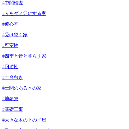
#中間検査
#人をダメ♡にする家
#偏心率
#受け継ぐ家
#可変性
#四季と音と暮らす家
#回遊性
#土台敷き
#土間のある木の家
#地鎮祭
#基礎工事
#大きな木の下の平屋