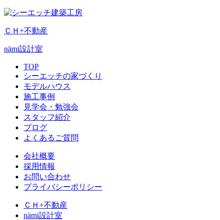
ＣＨ+不動産
nämi
設計室
TOP
シーエッチの家づくり
モデルハウス
施工事例
見学会・勉強会
スタッフ紹介
ブログ
よくあるご質問
会社概要
採用情報
お問い合わせ
プライバシーポリシー
ＣＨ+不動産
nämi
設計室