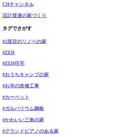
CHチャンネル
設計渡邊の家づくり
タグでさがす
#2度目のリノベの家
#ZEH
#ZEH住宅
#おうちキャンプの家
#お寺の改修工事
#カーペット
#ガルバリウム鋼板
#かわいい三角の家
#グランドピアノのある家