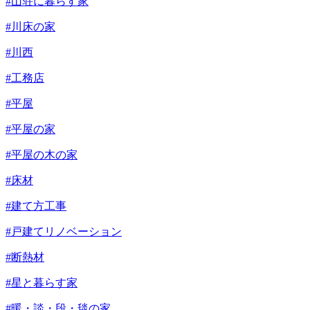
#山荘に暮らす家
#川床の家
#川西
#工務店
#平屋
#平屋の家
#平屋の木の家
#床材
#建て方工事
#戸建てリノベーション
#断熱材
#星と暮らす家
#暖・談・段・毯の家