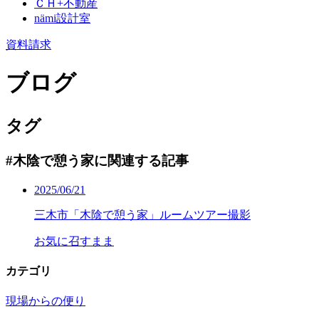
ＣＨ+不動産
nämi
設計室
資料請求
ブログ
タグ
#木陰で憩う家に関連する記事
2025/06/21
三木市「木陰で憩う家」ルームツアー撮影
お気に召すまま
カテゴリ
現場からの便り