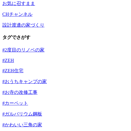
お気に召すまま
CHチャンネル
設計渡邊の家づくり
タグでさがす
#2度目のリノベの家
#ZEH
#ZEH住宅
#おうちキャンプの家
#お寺の改修工事
#カーペット
#ガルバリウム鋼板
#かわいい三角の家