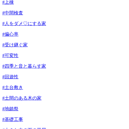
#上棟
#中間検査
#人をダメ♡にする家
#偏心率
#受け継ぐ家
#可変性
#四季と音と暮らす家
#回遊性
#土台敷き
#土間のある木の家
#地鎮祭
#基礎工事