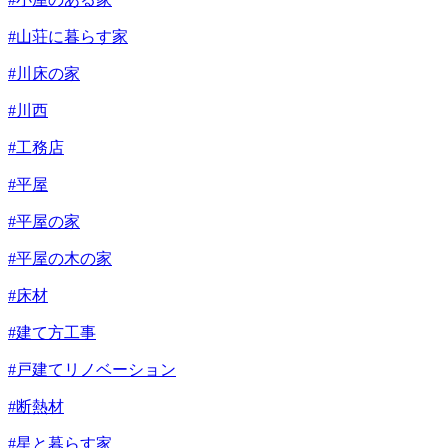
#山荘に暮らす家
#川床の家
#川西
#工務店
#平屋
#平屋の家
#平屋の木の家
#床材
#建て方工事
#戸建てリノベーション
#断熱材
#星と暮らす家