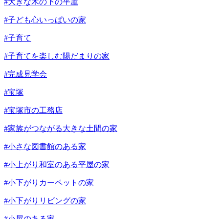
#大きな木の下の平屋
#子ども心いっぱいの家
#子育て
#子育てを楽しむ陽だまりの家
#完成見学会
#宝塚
#宝塚市の工務店
#家族がつながる大きな土間の家
#小さな図書館のある家
#小上がり和室のある平屋の家
#小下がりカーペットの家
#小下がりリビングの家
#小屋のある家