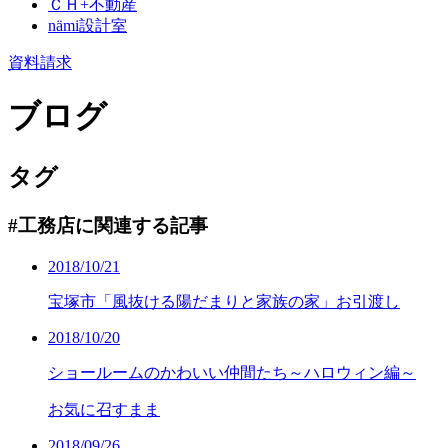
ＣＨ+不動産
nämi
設計室
資料請求
ブログ
タグ
#工務店に関連する記事
2018/10/21
宝塚市「風抜ける陽だまりと家族の家」お引渡し
2018/10/20
ショールームのかわいい仲間たち～ハロウィン編～
お気に召すまま
2018/09/26