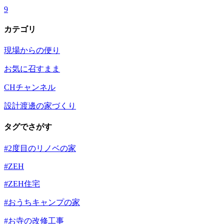
9
カテゴリ
現場からの便り
お気に召すまま
CHチャンネル
設計渡邊の家づくり
タグでさがす
#2度目のリノベの家
#ZEH
#ZEH住宅
#おうちキャンプの家
#お寺の改修工事