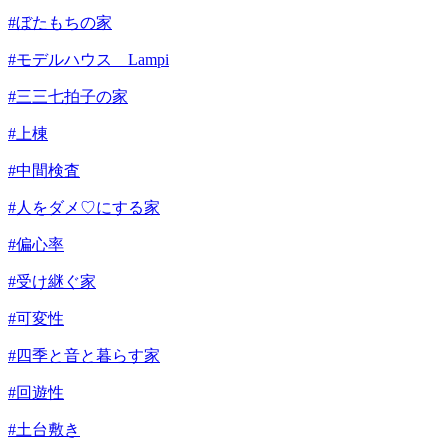
#ぼたもちの家
#モデルハウス Lampi
#三三七拍子の家
#上棟
#中間検査
#人をダメ♡にする家
#偏心率
#受け継ぐ家
#可変性
#四季と音と暮らす家
#回遊性
#土台敷き