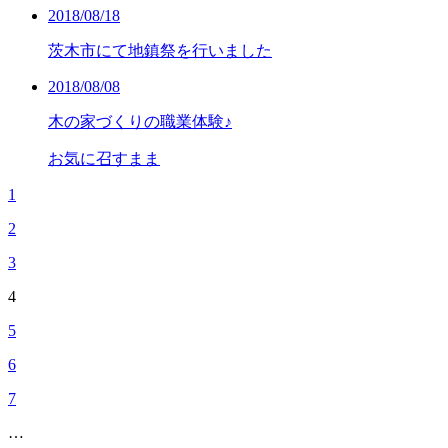
2018/08/18
茨木市にて地鎮祭を行いました
2018/08/08
木の家づくりの職業体験♪
お気に召すまま
1
2
3
4
5
6
7
…