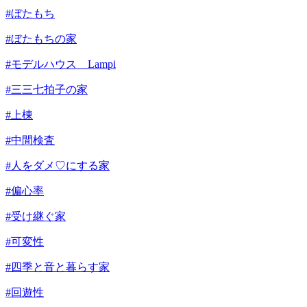
#ぼたもち
#ぼたもちの家
#モデルハウス Lampi
#三三七拍子の家
#上棟
#中間検査
#人をダメ♡にする家
#偏心率
#受け継ぐ家
#可変性
#四季と音と暮らす家
#回遊性