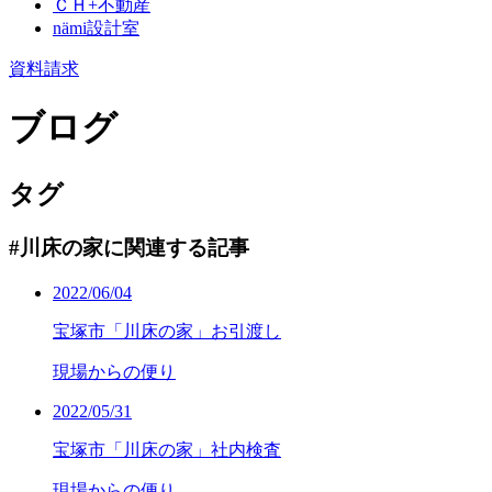
ＣＨ+不動産
nämi
設計室
資料請求
ブログ
タグ
#川床の家に関連する記事
2022/06/04
宝塚市「川床の家」お引渡し
現場からの便り
2022/05/31
宝塚市「川床の家」社内検査
現場からの便り