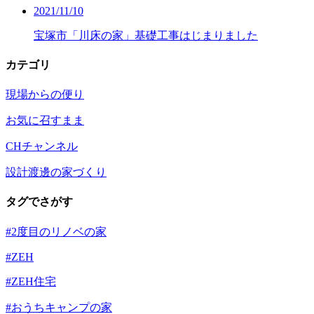
2021/11/10
宝塚市「川床の家」基礎工事はじまりました
カテゴリ
現場からの便り
お気に召すまま
CHチャンネル
設計渡邊の家づくり
タグでさがす
#2度目のリノベの家
#ZEH
#ZEH住宅
#おうちキャンプの家