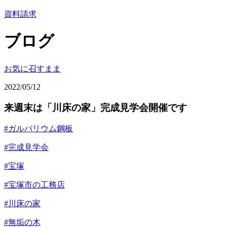
資料請求
ブログ
お気に召すまま
2022/05/12
来週末は「川床の家」完成見学会開催です
#ガルバリウム鋼板
#完成見学会
#宝塚
#宝塚市の工務店
#川床の家
#無垢の木