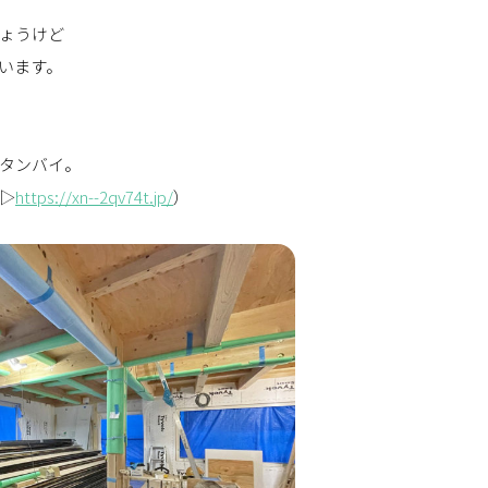
ょうけど
います。
タンバイ。
▷
https://xn--2qv74t.jp/
）