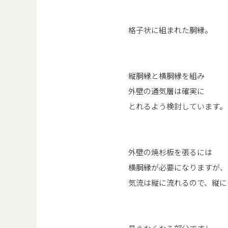
格子状に組まれた胴縁。
縦胴縁と横胴縁を組み
外壁の通気層は確実に
とれるよう検討しています。
外壁の焼杉板を張るには
横胴縁が必要になりますが、
気流は縦に流れるので、縦に