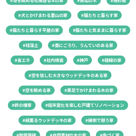
#港を眺める花風香る木の家
#無垢の木
#焼杉板
#犬とかけまわる里山の家
#猫たちと暮らす家
#猫たちと暮らす平屋の家
#猫たちと気ままに暮らす家
#珪藻土
#畳にごろり、うんていのある家
#省エネ
#社内検査
#神戸
#稜線の家
#空を愉しむ大きなウッドデッキのある家
#空を眺める家
#素足でかけまわる木の家
#終の棲家
#経年変化を楽しむ戸建てリノベーション
#緑薫るウッドデッキの家
#縁側で憩う家
#耐震等級
#自然素材の木の家
#色づく家