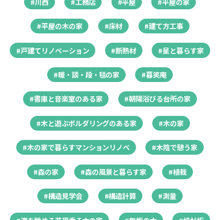
#川西
#工務店
#平屋
#平屋の家
#平屋の木の家
#床材
#建て方工事
#戸建てリノベーション
#断熱材
#星と暮らす家
#暖・談・段・毯の家
#暮笑庵
#書庫と音楽室のある家
#朝陽浴びる台所の家
#木と遊ぶボルダリングのある家
#木の家
#木の家で暮らすマンションリノベ
#木陰で憩う家
#森の家
#森の風景と暮らす家
#植栽
#構造見学会
#構造計算
#測量