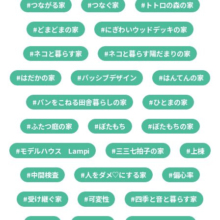
#つながる家
#つなぐ家
#トトロの森の家
#どまどまの家
#にぎわいウッドデッキの家
#ネコと暮らす家
#ネコと暮らす陽だまりの家
#はだかの家
#パッシブデザイン
#はんてんの家
#パンをこねる田舎暮らしの家
#ひとまの家
#ふたつ庭の家
#ぼたもち
#ぼたもちの家
#モデルハウス Lampi
#三三七拍子の家
#上棟
#中間検査
#人をダメ♡にする家
#偏心率
#受け継ぐ家
#可変性
#四季と音と暮らす家