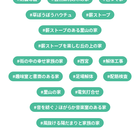
#草ぼうぼうハウチュ
#薪ストーブ
#薪ストーブのある里山の家
#薪ストーブを楽しむ丘の上の家
#街の中の幸せ家族の家
#西宮
#解体工事
#趣味室と書斎のある家
#足場解体
#配筋検査
#里山の家
#電気打合せ
#音を紡ぐ♪ほがらか音楽室のある家
#風抜ける陽だまりと家族の家