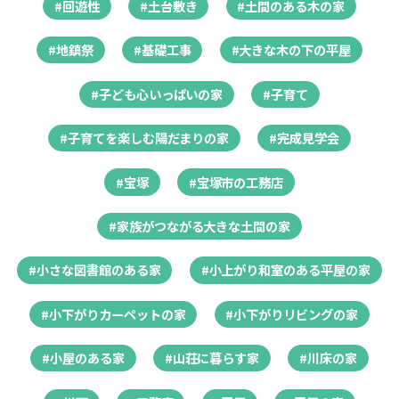
#回遊性
#土台敷き
#土間のある木の家
#地鎮祭
#基礎工事
#大きな木の下の平屋
#子ども心いっぱいの家
#子育て
#子育てを楽しむ陽だまりの家
#完成見学会
#宝塚
#宝塚市の工務店
#家族がつながる大きな土間の家
#小さな図書館のある家
#小上がり和室のある平屋の家
#小下がりカーペットの家
#小下がりリビングの家
#小屋のある家
#山荘に暮らす家
#川床の家