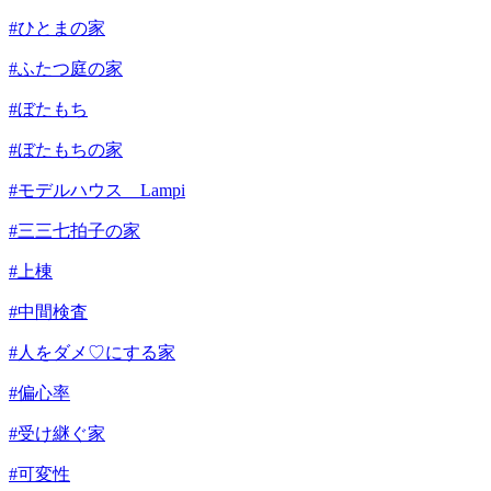
#ひとまの家
#ふたつ庭の家
#ぼたもち
#ぼたもちの家
#モデルハウス Lampi
#三三七拍子の家
#上棟
#中間検査
#人をダメ♡にする家
#偏心率
#受け継ぐ家
#可変性