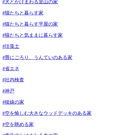
#犬とかけまわる里山の家
#猫たちと暮らす家
#猫たちと暮らす平屋の家
#猫たちと気ままに暮らす家
#珪藻土
#畳にごろり、うんていのある家
#省エネ
#社内検査
#神戸
#稜線の家
#空を愉しむ大きなウッドデッキのある家
#空を眺める家