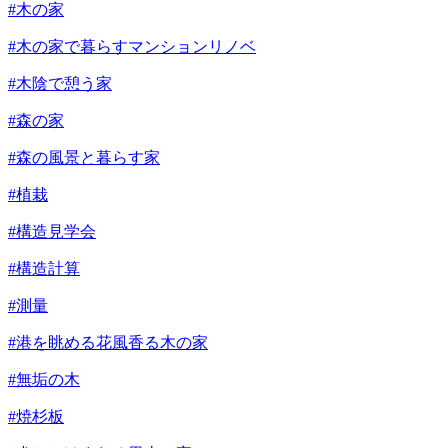
#木の家
#木の家で暮らすマンションリノベ
#木陰で憩う家
#森の家
#森の風景と暮らす家
#植栽
#構造見学会
#構造計算
#測量
#港を眺める花風香る木の家
#無垢の木
#焼杉板