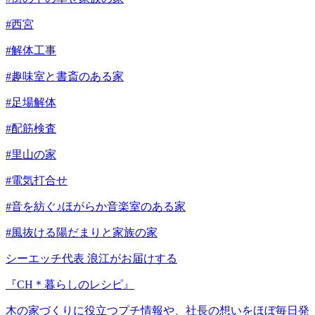
#西宮
#解体工事
#趣味室と書斎のある家
#足場解体
#配筋検査
#里山の家
#電気打合せ
#音を紡ぐ♪ほがらか音楽室のある家
#風抜ける陽だまりと家族の家
シーエッチ代表 浪江がお届けする
『CH＊暮らしのレシピ』
木の家づくりに役立つプチ情報や、社長の想いをほぼ毎日発