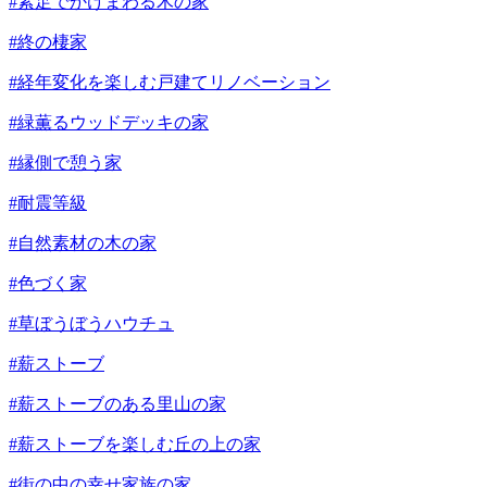
#素足でかけまわる木の家
#終の棲家
#経年変化を楽しむ戸建てリノベーション
#緑薫るウッドデッキの家
#縁側で憩う家
#耐震等級
#自然素材の木の家
#色づく家
#草ぼうぼうハウチュ
#薪ストーブ
#薪ストーブのある里山の家
#薪ストーブを楽しむ丘の上の家
#街の中の幸せ家族の家