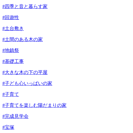
#四季と音と暮らす家
#回遊性
#土台敷き
#土間のある木の家
#地鎮祭
#基礎工事
#大きな木の下の平屋
#子ども心いっぱいの家
#子育て
#子育てを楽しむ陽だまりの家
#完成見学会
#宝塚