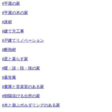
#平屋の家
#平屋の木の家
#床材
#建て方工事
#戸建てリノベーション
#断熱材
#星と暮らす家
#暖・談・段・毯の家
#暮笑庵
#書庫と音楽室のある家
#朝陽浴びる台所の家
#木と遊ぶボルダリングのある家