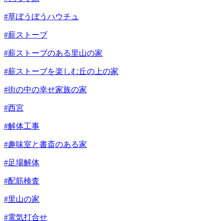
#草ぼうぼうハウチュ
#薪ストーブ
#薪ストーブのある里山の家
#薪ストーブを楽しむ丘の上の家
#街の中の幸せ家族の家
#西宮
#解体工事
#趣味室と書斎のある家
#足場解体
#配筋検査
#里山の家
#電気打合せ