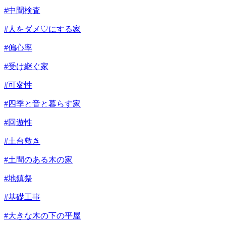
#中間検査
#人をダメ♡にする家
#偏心率
#受け継ぐ家
#可変性
#四季と音と暮らす家
#回遊性
#土台敷き
#土間のある木の家
#地鎮祭
#基礎工事
#大きな木の下の平屋