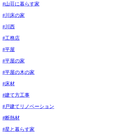
#山荘に暮らす家
#川床の家
#川西
#工務店
#平屋
#平屋の家
#平屋の木の家
#床材
#建て方工事
#戸建てリノベーション
#断熱材
#星と暮らす家