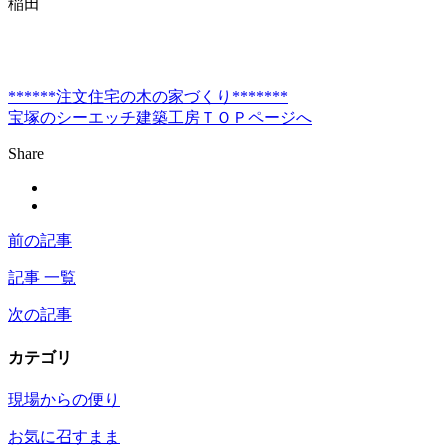
稲田
******注文住宅の木の家づくり*******
宝塚のシーエッチ建築工房ＴＯＰページへ
Share
前の記事
記事 一覧
次の記事
カテゴリ
現場からの便り
お気に召すまま