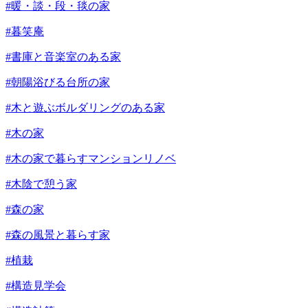
#暖・談・段・毯の家
#暮笑庵
#書庫と音楽室のある家
#朝陽浴びる台所の家
#木と遊ぶボルダリングのある家
#木の家
#木の家で暮らすマンションリノベ
#木陰で憩う家
#森の家
#森の風景と暮らす家
#植栽
#構造見学会