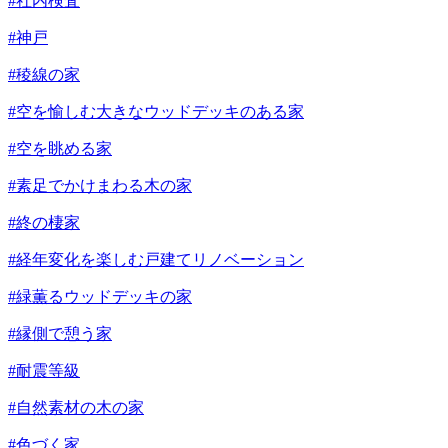
#社内検査
#神戸
#稜線の家
#空を愉しむ大きなウッドデッキのある家
#空を眺める家
#素足でかけまわる木の家
#終の棲家
#経年変化を楽しむ戸建てリノベーション
#緑薫るウッドデッキの家
#縁側で憩う家
#耐震等級
#自然素材の木の家
#色づく家