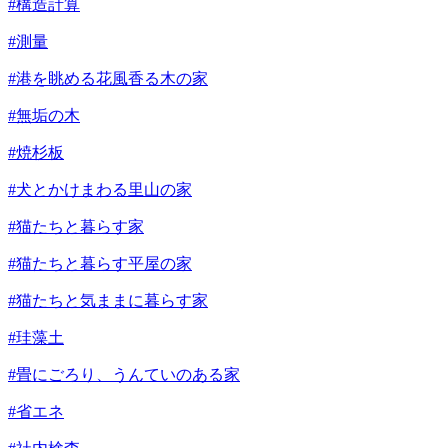
#構造計算
#測量
#港を眺める花風香る木の家
#無垢の木
#焼杉板
#犬とかけまわる里山の家
#猫たちと暮らす家
#猫たちと暮らす平屋の家
#猫たちと気ままに暮らす家
#珪藻土
#畳にごろり、うんていのある家
#省エネ