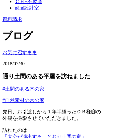
ＣＨ+不動産
nämi
設計室
資料請求
ブログ
お気に召すまま
2018/07/30
通り土間のある平屋を訪ねました
#土間のある木の家
#自然素材の木の家
先日、お引渡しから１年半経ったＯＢ様邸の
外観を撮影させていただきました。
訪れたのは
「大空が演出する とおり土間の家」