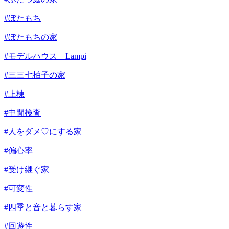
#ぼたもち
#ぼたもちの家
#モデルハウス Lampi
#三三七拍子の家
#上棟
#中間検査
#人をダメ♡にする家
#偏心率
#受け継ぐ家
#可変性
#四季と音と暮らす家
#回遊性