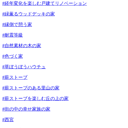
#経年変化を楽しむ戸建てリノベーション
#緑薫るウッドデッキの家
#縁側で憩う家
#耐震等級
#自然素材の木の家
#色づく家
#草ぼうぼうハウチュ
#薪ストーブ
#薪ストーブのある里山の家
#薪ストーブを楽しむ丘の上の家
#街の中の幸せ家族の家
#西宮