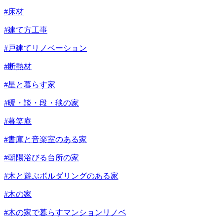
#床材
#建て方工事
#戸建てリノベーション
#断熱材
#星と暮らす家
#暖・談・段・毯の家
#暮笑庵
#書庫と音楽室のある家
#朝陽浴びる台所の家
#木と遊ぶボルダリングのある家
#木の家
#木の家で暮らすマンションリノベ