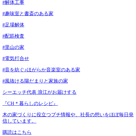
#解体工事
#趣味室と書斎のある家
#足場解体
#配筋検査
#里山の家
#電気打合せ
#音を紡ぐ♪ほがらか音楽室のある家
#風抜ける陽だまりと家族の家
シーエッチ代表 浪江がお届けする
『CH＊暮らしのレシピ』
木の家づくりに役立つプチ情報や、社長の想いをほぼ毎日発
信しています。
購読はこちら