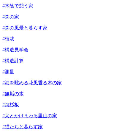
#木陰で憩う家
#森の家
#森の風景と暮らす家
#植栽
#構造見学会
#構造計算
#測量
#港を眺める花風香る木の家
#無垢の木
#焼杉板
#犬とかけまわる里山の家
#猫たちと暮らす家