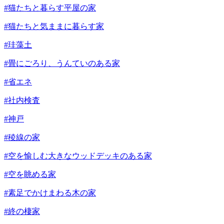
#猫たちと暮らす平屋の家
#猫たちと気ままに暮らす家
#珪藻土
#畳にごろり、うんていのある家
#省エネ
#社内検査
#神戸
#稜線の家
#空を愉しむ大きなウッドデッキのある家
#空を眺める家
#素足でかけまわる木の家
#終の棲家