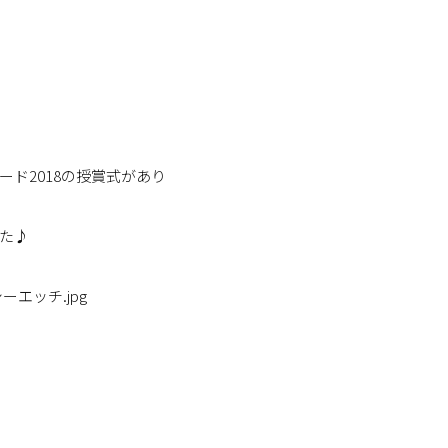
ド2018の授賞式があり
た♪