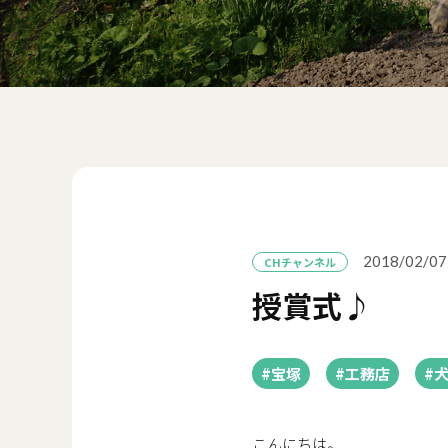
2018/02/07
CHチャンネル
授賞式♪
#宝塚
#工務店
#
こんにちは。