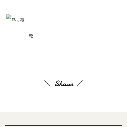
乾
Share