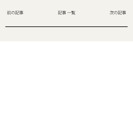
前の記事
記事 一覧
次の記事
カテゴリ
現場からの便り
お気に召すまま
CHチャンネル
設計渡邊の家づくり