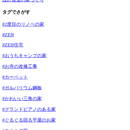
タグでさがす
#2度目のリノベの家
#ZEH
#ZEH住宅
#おうちキャンプの家
#お寺の改修工事
#カーペット
#ガルバリウム鋼板
#かわいい三角の家
#グランドピアノのある家
#ぐるぐる回る平屋のお家