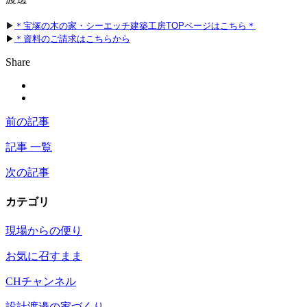
▶
＊宝塚の木の家・シーエッチ建築工房TOPページはこちら＊
▶
＊資料のご請求はこちらから
Share
前の記事
記事 一覧
次の記事
カテゴリ
現場からの便り
お気に召すまま
CHチャンネル
設計渡邊の家づくり