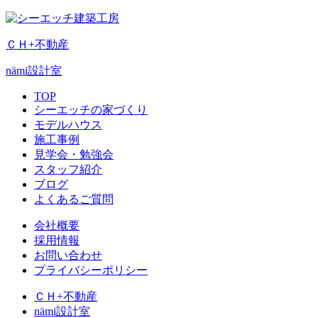
ＣＨ+不動産
nämi
設計室
TOP
シーエッチの家づくり
モデルハウス
施工事例
見学会・勉強会
スタッフ紹介
ブログ
よくあるご質問
会社概要
採用情報
お問い合わせ
プライバシーポリシー
ＣＨ+不動産
nämi
設計室