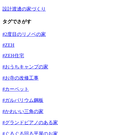
設計渡邊の家づくり
タグでさがす
#2度目のリノベの家
#ZEH
#ZEH住宅
#おうちキャンプの家
#お寺の改修工事
#カーペット
#ガルバリウム鋼板
#かわいい三角の家
#グランドピアノのある家
#ぐるぐる回る平屋のお家