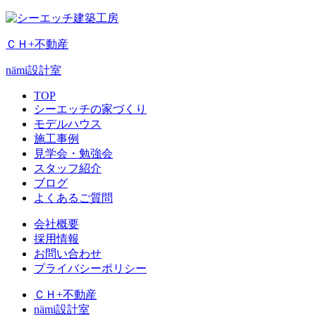
ＣＨ+不動産
nämi
設計室
TOP
シーエッチの家づくり
モデルハウス
施工事例
見学会・勉強会
スタッフ紹介
ブログ
よくあるご質問
会社概要
採用情報
お問い合わせ
プライバシーポリシー
ＣＨ+不動産
nämi
設計室