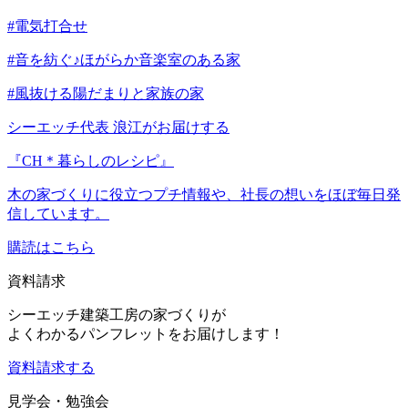
#電気打合せ
#音を紡ぐ♪ほがらか音楽室のある家
#風抜ける陽だまりと家族の家
シーエッチ代表 浪江がお届けする
『CH＊暮らしのレシピ』
木の家づくりに役立つプチ情報や、社長の想いをほぼ毎日発
信しています。
購読はこちら
資料請求
シーエッチ建築工房の家づくりが
よくわかるパンフレットをお届けします！
資料請求する
見学会・勉強会