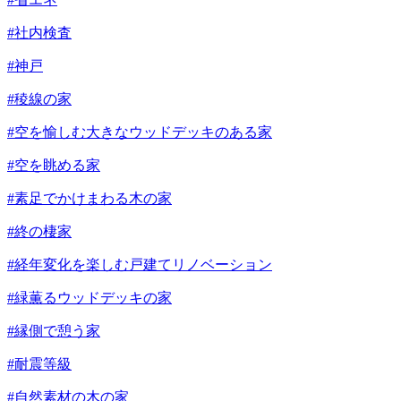
#社内検査
#神戸
#稜線の家
#空を愉しむ大きなウッドデッキのある家
#空を眺める家
#素足でかけまわる木の家
#終の棲家
#経年変化を楽しむ戸建てリノベーション
#緑薫るウッドデッキの家
#縁側で憩う家
#耐震等級
#自然素材の木の家