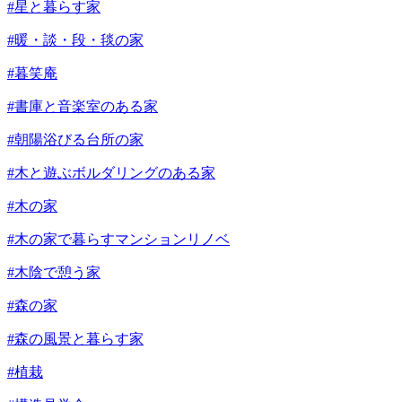
#星と暮らす家
#暖・談・段・毯の家
#暮笑庵
#書庫と音楽室のある家
#朝陽浴びる台所の家
#木と遊ぶボルダリングのある家
#木の家
#木の家で暮らすマンションリノベ
#木陰で憩う家
#森の家
#森の風景と暮らす家
#植栽