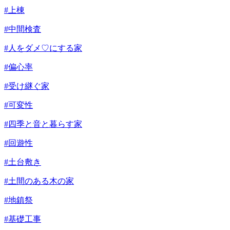
#上棟
#中間検査
#人をダメ♡にする家
#偏心率
#受け継ぐ家
#可変性
#四季と音と暮らす家
#回遊性
#土台敷き
#土間のある木の家
#地鎮祭
#基礎工事