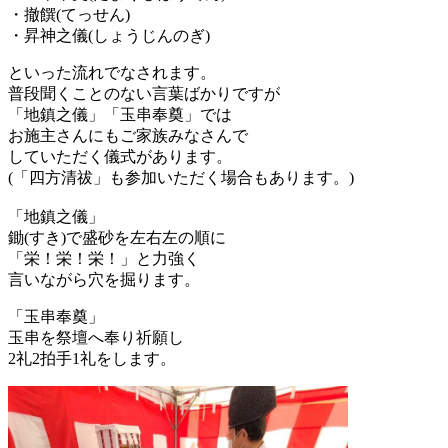
・撤饌(てっせん)
・昇神之儀(しょうじんのぎ)
といった流れでなされます。
普段聞くことのない言葉ばかりですが
「地鎮之儀」「
玉串奉奠
」では
お施主さんにもご家族みなさんで
していただく儀式があります。
(「四方清祓」も参加いただく場合もあります。)
「地鎮之儀」
鋤(すき)で盛砂を左右左の順に
「栄！栄！栄！」と力強く
言いながら穴を掘ります。
「
玉串奉奠
」
玉串を祭壇へ
奉り祈願し
2礼2拍手1礼をします。