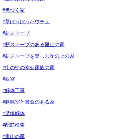
#色づく家
#草ぼうぼうハウチュ
#薪ストーブ
#薪ストーブのある里山の家
#薪ストーブを楽しむ丘の上の家
#街の中の幸せ家族の家
#西宮
#解体工事
#趣味室と書斎のある家
#足場解体
#配筋検査
#里山の家