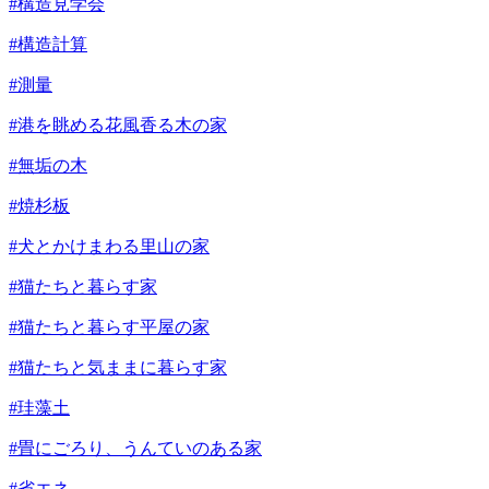
#構造見学会
#構造計算
#測量
#港を眺める花風香る木の家
#無垢の木
#焼杉板
#犬とかけまわる里山の家
#猫たちと暮らす家
#猫たちと暮らす平屋の家
#猫たちと気ままに暮らす家
#珪藻土
#畳にごろり、うんていのある家
#省エネ