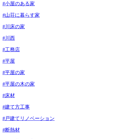
#小屋のある家
#山荘に暮らす家
#川床の家
#川西
#工務店
#平屋
#平屋の家
#平屋の木の家
#床材
#建て方工事
#戸建てリノベーション
#断熱材