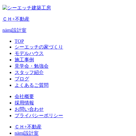
ＣＨ+不動産
nämi
設計室
TOP
シーエッチの家づくり
モデルハウス
施工事例
見学会・勉強会
スタッフ紹介
ブログ
よくあるご質問
会社概要
採用情報
お問い合わせ
プライバシーポリシー
ＣＨ+不動産
nämi
設計室