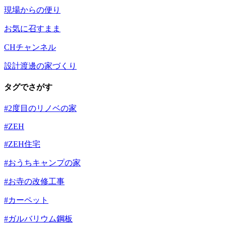
現場からの便り
お気に召すまま
CHチャンネル
設計渡邊の家づくり
タグでさがす
#2度目のリノベの家
#ZEH
#ZEH住宅
#おうちキャンプの家
#お寺の改修工事
#カーペット
#ガルバリウム鋼板