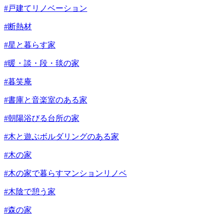
#戸建てリノベーション
#断熱材
#星と暮らす家
#暖・談・段・毯の家
#暮笑庵
#書庫と音楽室のある家
#朝陽浴びる台所の家
#木と遊ぶボルダリングのある家
#木の家
#木の家で暮らすマンションリノベ
#木陰で憩う家
#森の家