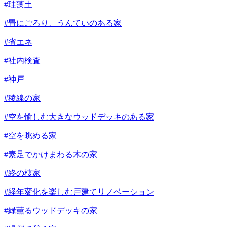
#珪藻土
#畳にごろり、うんていのある家
#省エネ
#社内検査
#神戸
#稜線の家
#空を愉しむ大きなウッドデッキのある家
#空を眺める家
#素足でかけまわる木の家
#終の棲家
#経年変化を楽しむ戸建てリノベーション
#緑薫るウッドデッキの家