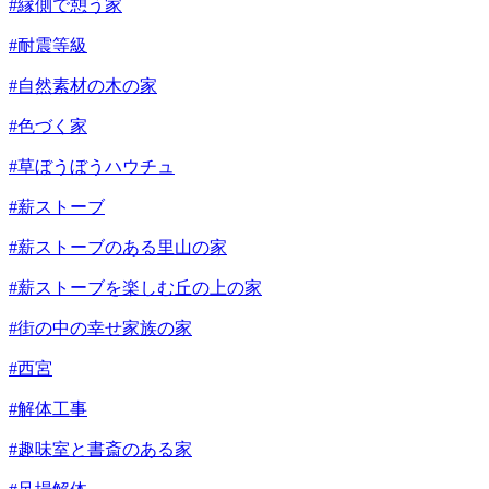
#縁側で憩う家
#耐震等級
#自然素材の木の家
#色づく家
#草ぼうぼうハウチュ
#薪ストーブ
#薪ストーブのある里山の家
#薪ストーブを楽しむ丘の上の家
#街の中の幸せ家族の家
#西宮
#解体工事
#趣味室と書斎のある家