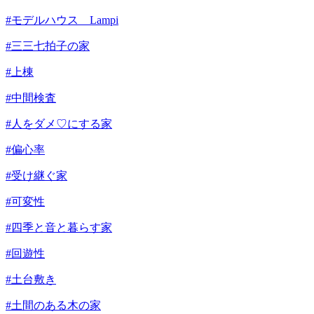
#モデルハウス Lampi
#三三七拍子の家
#上棟
#中間検査
#人をダメ♡にする家
#偏心率
#受け継ぐ家
#可変性
#四季と音と暮らす家
#回遊性
#土台敷き
#土間のある木の家