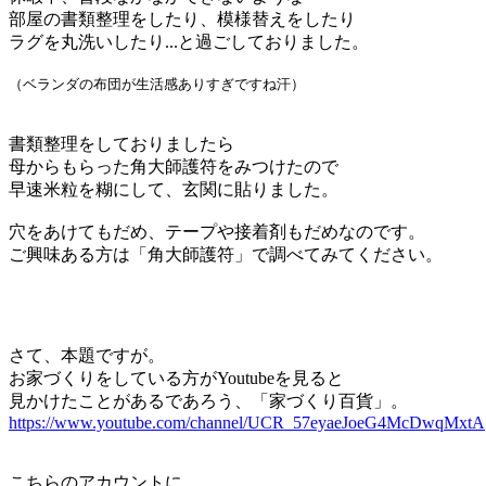
部屋の書類整理をしたり、模様替えをしたり
ラグを丸洗いしたり...と過ごしておりました。
（ベランダの布団が生活感ありすぎですね汗）
書類整理をしておりましたら
母からもらった
角大師護符をみつけたので
早速米粒を糊にして、玄関に貼りました。
穴をあけてもだめ、テープや接着剤もだめなのです。
ご興味ある方は「
角大師護符
」で調べてみてください。
さて、本題ですが。
お家づくりをしている方がYoutubeを見ると
見かけたことがあるであろう、「家づくり百貨」。
https://www.youtube.com/channel/UCR_57eyaeJoeG4McDwqMxtA
こちらのアカウントに