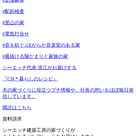
#足場解体
#配筋検査
#里山の家
#電気打合せ
#音を紡ぐ♪ほがらか音楽室のある家
#風抜ける陽だまりと家族の家
シーエッチ代表 浪江がお届けする
『CH＊暮らしのレシピ』
木の家づくりに役立つプチ情報や、社長の想いをほぼ毎日発
信しています。
購読はこちら
資料請求
シーエッチ建築工房の家づくりが