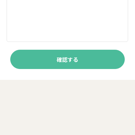
シーエッチ代表 浪江がお届けする
『CH＊暮らしのレシピ』