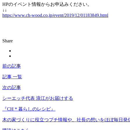
HPのイベント情報からお申込みください。
↓↓
https://www.ch-wood.co.jp/event/2019/12/01183849.html
Share
前の記事
記事 一覧
次の記事
シーエッチ代表 浪江がお届けする
『CH＊暮らしのレシピ』
木の家づくりに役立つプチ情報や、社長の想いをほぼ毎日発