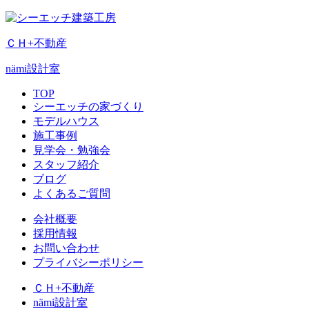
ＣＨ+不動産
nämi
設計室
TOP
シーエッチの家づくり
モデルハウス
施工事例
見学会・勉強会
スタッフ紹介
ブログ
よくあるご質問
会社概要
採用情報
お問い合わせ
プライバシーポリシー
ＣＨ+不動産
nämi
設計室