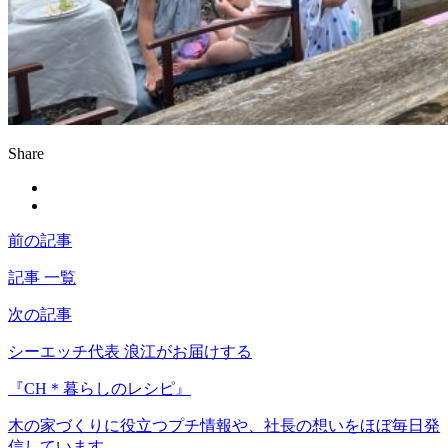
Share
前の記事
記事 一覧
次の記事
シーエッチ代表 浪江がお届けする
『CH＊暮らしのレシピ』
木の家づくりに役立つプチ情報や、社長の想いをほぼ毎日発
信しています。