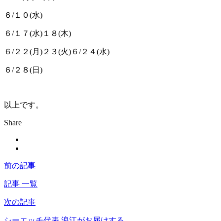
６/１０(水)
６/１７
(水)１８(木)
６/２２(月)２３(火)
６/２４
(水)
６/２８
(日)
以上です。
Share
前の記事
記事 一覧
次の記事
シーエッチ代表 浪江がお届けする