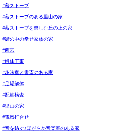
#薪ストーブ
#薪ストーブのある里山の家
#薪ストーブを楽しむ丘の上の家
#街の中の幸せ家族の家
#西宮
#解体工事
#趣味室と書斎のある家
#足場解体
#配筋検査
#里山の家
#電気打合せ
#音を紡ぐ♪ほがらか音楽室のある家