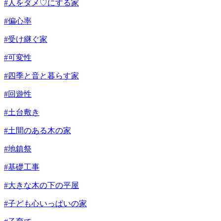
#人をダメ♡にする家
#偏心率
#受け継ぐ家
#可変性
#四季と音と暮らす家
#回遊性
#土台敷き
#土間のある木の家
#地鎮祭
#基礎工事
#大きな木の下の平屋
#子ども心いっぱいの家