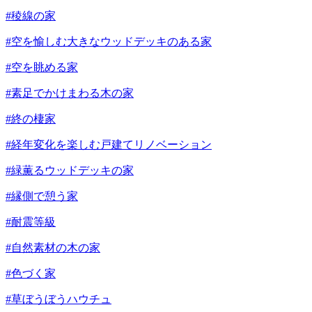
#稜線の家
#空を愉しむ大きなウッドデッキのある家
#空を眺める家
#素足でかけまわる木の家
#終の棲家
#経年変化を楽しむ戸建てリノベーション
#緑薫るウッドデッキの家
#縁側で憩う家
#耐震等級
#自然素材の木の家
#色づく家
#草ぼうぼうハウチュ