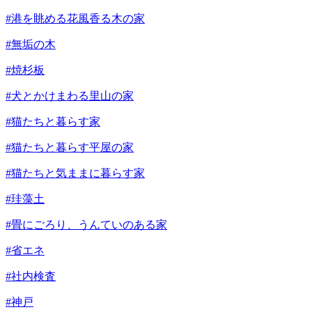
#港を眺める花風香る木の家
#無垢の木
#焼杉板
#犬とかけまわる里山の家
#猫たちと暮らす家
#猫たちと暮らす平屋の家
#猫たちと気ままに暮らす家
#珪藻土
#畳にごろり、うんていのある家
#省エネ
#社内検査
#神戸