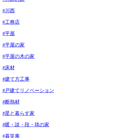
#川西
#工務店
#平屋
#平屋の家
#平屋の木の家
#床材
#建て方工事
#戸建てリノベーション
#断熱材
#星と暮らす家
#暖・談・段・毯の家
#暮笑庵