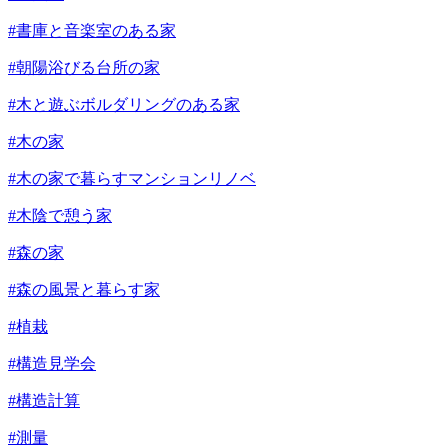
#書庫と音楽室のある家
#朝陽浴びる台所の家
#木と遊ぶボルダリングのある家
#木の家
#木の家で暮らすマンションリノベ
#木陰で憩う家
#森の家
#森の風景と暮らす家
#植栽
#構造見学会
#構造計算
#測量