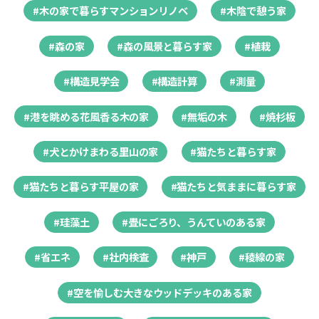
#木の家で暮らすマンションリノベ
#木陰で憩う家
#森の家
#森の風景と暮らす家
#植栽
#構造見学会
#構造計算
#測量
#港を眺める花風香る木の家
#無垢の木
#焼杉板
#犬とかけまわる里山の家
#猫たちと暮らす家
#猫たちと暮らす平屋の家
#猫たちと気ままに暮らす家
#珪藻土
#畳にごろり、うんていのある家
#省エネ
#社内検査
#神戸
#稜線の家
#空を愉しむ大きなウッドデッキのある家