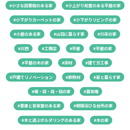
#小さな図書館のある家
#小上がり和室のある平屋の家
#小下がりカーペットの家
#小下がりリビングの家
#小屋のある家
#山荘に暮らす家
#川床の家
#川西
#工務店
#平屋
#平屋の家
#平屋の木の家
#床材
#建て方工事
#戸建てリノベーション
#断熱材
#星と暮らす家
#暖・談・段・毯の家
#暮笑庵
#書庫と音楽室のある家
#朝陽浴びる台所の家
#木と遊ぶボルダリングのある家
#木の家