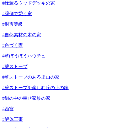
#緑薫るウッドデッキの家
#縁側で憩う家
#耐震等級
#自然素材の木の家
#色づく家
#草ぼうぼうハウチュ
#薪ストーブ
#薪ストーブのある里山の家
#薪ストーブを楽しむ丘の上の家
#街の中の幸せ家族の家
#西宮
#解体工事