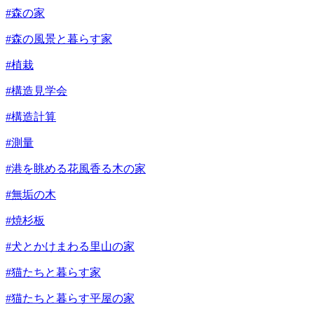
#森の家
#森の風景と暮らす家
#植栽
#構造見学会
#構造計算
#測量
#港を眺める花風香る木の家
#無垢の木
#焼杉板
#犬とかけまわる里山の家
#猫たちと暮らす家
#猫たちと暮らす平屋の家