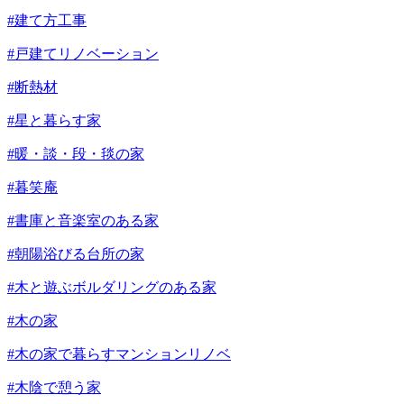
#建て方工事
#戸建てリノベーション
#断熱材
#星と暮らす家
#暖・談・段・毯の家
#暮笑庵
#書庫と音楽室のある家
#朝陽浴びる台所の家
#木と遊ぶボルダリングのある家
#木の家
#木の家で暮らすマンションリノベ
#木陰で憩う家