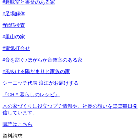
#趣味室と書斎のある家
#足場解体
#配筋検査
#里山の家
#電気打合せ
#音を紡ぐ♪ほがらか音楽室のある家
#風抜ける陽だまりと家族の家
シーエッチ代表 浪江がお届けする
『CH＊暮らしのレシピ』
木の家づくりに役立つプチ情報や、社長の想いをほぼ毎日発
信しています。
購読はこちら
資料請求