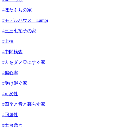
#ぼたもちの家
#モデルハウス Lampi
#三三七拍子の家
#上棟
#中間検査
#人をダメ♡にする家
#偏心率
#受け継ぐ家
#可変性
#四季と音と暮らす家
#回遊性
#土台敷き