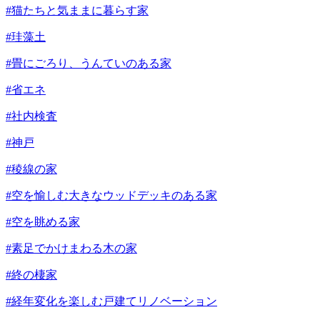
#猫たちと気ままに暮らす家
#珪藻土
#畳にごろり、うんていのある家
#省エネ
#社内検査
#神戸
#稜線の家
#空を愉しむ大きなウッドデッキのある家
#空を眺める家
#素足でかけまわる木の家
#終の棲家
#経年変化を楽しむ戸建てリノベーション