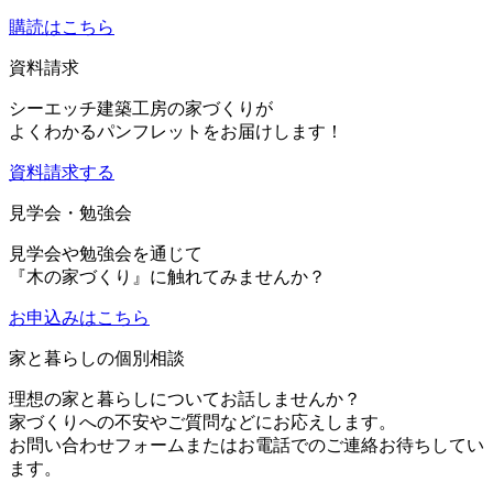
購読はこちら
資料請求
シーエッチ建築工房の家づくりが
よくわかるパンフレットをお届けします！
資料請求する
見学会・勉強会
見学会や勉強会を通じて
『木の家づくり』に触れてみませんか？
お申込み
はこちら
家と暮らしの個別相談
理想の家と暮らしについてお話しませんか？
家づくりへの不安やご質問などにお応えします。
お問い合わせフォームまたはお電話でのご連絡お待ちしてい
ます。