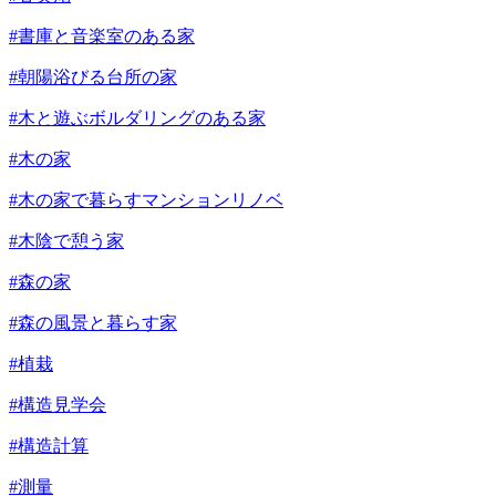
#書庫と音楽室のある家
#朝陽浴びる台所の家
#木と遊ぶボルダリングのある家
#木の家
#木の家で暮らすマンションリノベ
#木陰で憩う家
#森の家
#森の風景と暮らす家
#植栽
#構造見学会
#構造計算
#測量