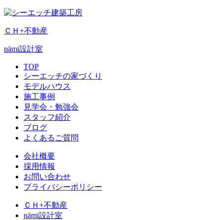
ＣＨ+不動産
nämi
設計室
TOP
シーエッチの家づくり
モデルハウス
施工事例
見学会・勉強会
スタッフ紹介
ブログ
よくあるご質問
会社概要
採用情報
お問い合わせ
プライバシーポリシー
ＣＨ+不動産
nämi
設計室