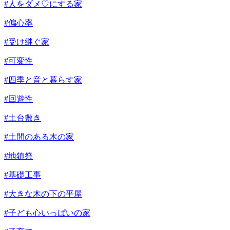
#人をダメ♡にする家
#偏心率
#受け継ぐ家
#可変性
#四季と音と暮らす家
#回遊性
#土台敷き
#土間のある木の家
#地鎮祭
#基礎工事
#大きな木の下の平屋
#子ども心いっぱいの家