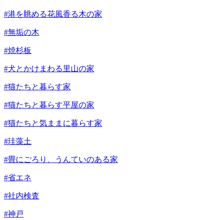
#港を眺める花風香る木の家
#無垢の木
#焼杉板
#犬とかけまわる里山の家
#猫たちと暮らす家
#猫たちと暮らす平屋の家
#猫たちと気ままに暮らす家
#珪藻土
#畳にごろり、うんていのある家
#省エネ
#社内検査
#神戸