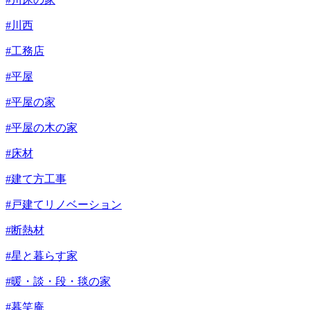
#川西
#工務店
#平屋
#平屋の家
#平屋の木の家
#床材
#建て方工事
#戸建てリノベーション
#断熱材
#星と暮らす家
#暖・談・段・毯の家
#暮笑庵