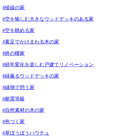
#稜線の家
#空を愉しむ大きなウッドデッキのある家
#空を眺める家
#素足でかけまわる木の家
#終の棲家
#経年変化を楽しむ戸建てリノベーション
#緑薫るウッドデッキの家
#縁側で憩う家
#耐震等級
#自然素材の木の家
#色づく家
#草ぼうぼうハウチュ