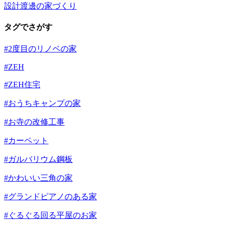
設計渡邊の家づくり
タグでさがす
#2度目のリノベの家
#ZEH
#ZEH住宅
#おうちキャンプの家
#お寺の改修工事
#カーペット
#ガルバリウム鋼板
#かわいい三角の家
#グランドピアノのある家
#ぐるぐる回る平屋のお家