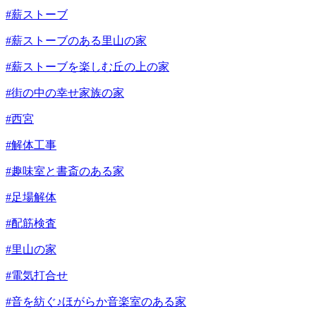
#薪ストーブ
#薪ストーブのある里山の家
#薪ストーブを楽しむ丘の上の家
#街の中の幸せ家族の家
#西宮
#解体工事
#趣味室と書斎のある家
#足場解体
#配筋検査
#里山の家
#電気打合せ
#音を紡ぐ♪ほがらか音楽室のある家