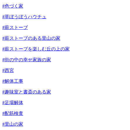
#色づく家
#草ぼうぼうハウチュ
#薪ストーブ
#薪ストーブのある里山の家
#薪ストーブを楽しむ丘の上の家
#街の中の幸せ家族の家
#西宮
#解体工事
#趣味室と書斎のある家
#足場解体
#配筋検査
#里山の家