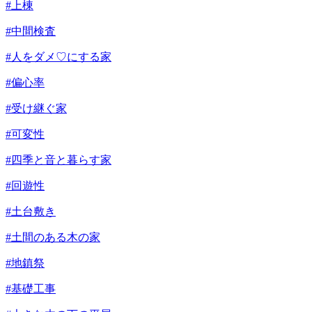
#上棟
#中間検査
#人をダメ♡にする家
#偏心率
#受け継ぐ家
#可変性
#四季と音と暮らす家
#回遊性
#土台敷き
#土間のある木の家
#地鎮祭
#基礎工事