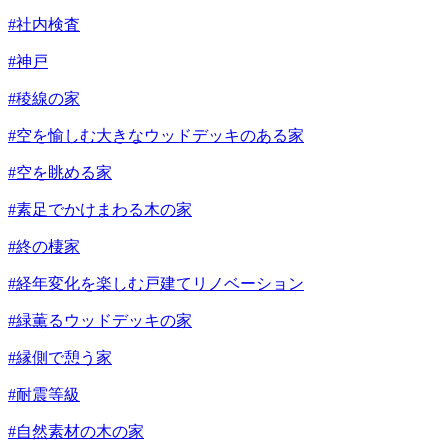
#社内検査
#神戸
#稜線の家
#空を愉しむ大きなウッドデッキのある家
#空を眺める家
#素足でかけまわる木の家
#終の棲家
#経年変化を楽しむ戸建てリノベーション
#緑薫るウッドデッキの家
#縁側で憩う家
#耐震等級
#自然素材の木の家