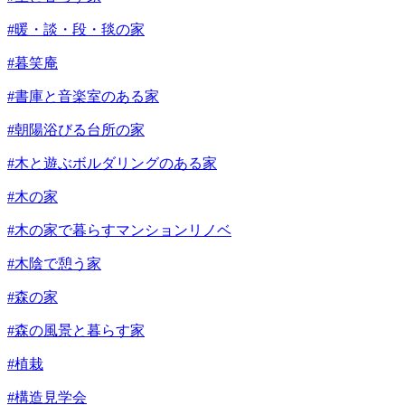
#暖・談・段・毯の家
#暮笑庵
#書庫と音楽室のある家
#朝陽浴びる台所の家
#木と遊ぶボルダリングのある家
#木の家
#木の家で暮らすマンションリノベ
#木陰で憩う家
#森の家
#森の風景と暮らす家
#植栽
#構造見学会