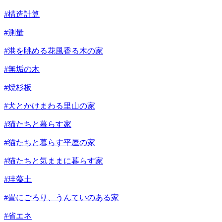
#構造計算
#測量
#港を眺める花風香る木の家
#無垢の木
#焼杉板
#犬とかけまわる里山の家
#猫たちと暮らす家
#猫たちと暮らす平屋の家
#猫たちと気ままに暮らす家
#珪藻土
#畳にごろり、うんていのある家
#省エネ