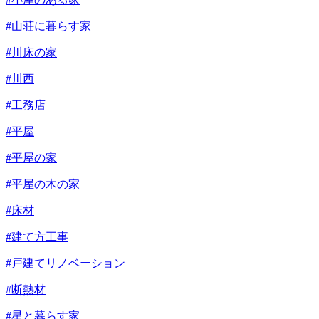
#山荘に暮らす家
#川床の家
#川西
#工務店
#平屋
#平屋の家
#平屋の木の家
#床材
#建て方工事
#戸建てリノベーション
#断熱材
#星と暮らす家