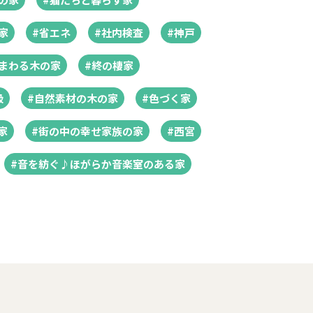
家
#省エネ
#社内検査
#神戸
まわる木の家
#終の棲家
級
#自然素材の木の家
#色づく家
家
#街の中の幸せ家族の家
#西宮
#音を紡ぐ♪ほがらか音楽室のある家