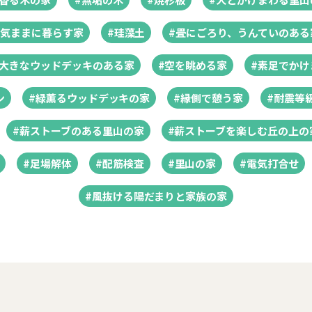
と気ままに暮らす家
#珪藻土
#畳にごろり、うんていのある
む大きなウッドデッキのある家
#空を眺める家
#素足でかけ
ン
#緑薫るウッドデッキの家
#縁側で憩う家
#耐震等
#薪ストーブのある里山の家
#薪ストーブを楽しむ丘の上の
#足場解体
#配筋検査
#里山の家
#電気打合せ
#風抜ける陽だまりと家族の家