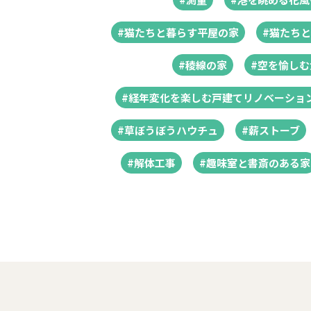
#猫たちと暮らす平屋の家
#猫たち
#稜線の家
#空を愉し
#経年変化を楽しむ戸建てリノベーショ
#草ぼうぼうハウチュ
#薪ストーブ
#解体工事
#趣味室と書斎のある家