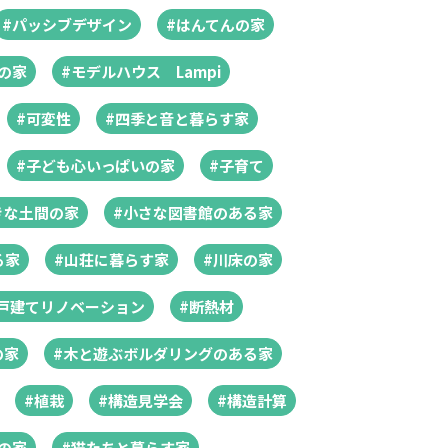
#パッシブデザイン
#はんてんの家
の家
#モデルハウス Lampi
#可変性
#四季と音と暮らす家
#子ども心いっぱいの家
#子育て
きな土間の家
#小さな図書館のある家
る家
#山荘に暮らす家
#川床の家
戸建てリノベーション
#断熱材
の家
#木と遊ぶボルダリングのある家
#植栽
#構造見学会
#構造計算
の家
#猫たちと暮らす家