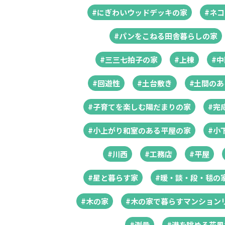
#にぎわいウッドデッキの家
#ネ
#パンをこねる田舎暮らしの家
#三三七拍子の家
#上棟
#
#回遊性
#土台敷き
#土間の
#子育てを楽しむ陽だまりの家
#完
#小上がり和室のある平屋の家
#小
#川西
#工務店
#平屋
#星と暮らす家
#暖・談・段・毯の
#木の家
#木の家で暮らすマンション
#測量
#港を眺める花