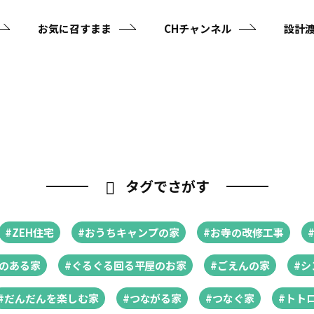
お気に召すまま
CHチャンネル
設計
タグでさがす
#ZEH住宅
#おうちキャンプの家
#お寺の改修工事
のある家
#ぐるぐる回る平屋のお家
#ごえんの家
#
#だんだんを楽しむ家
#つながる家
#つなぐ家
#トト