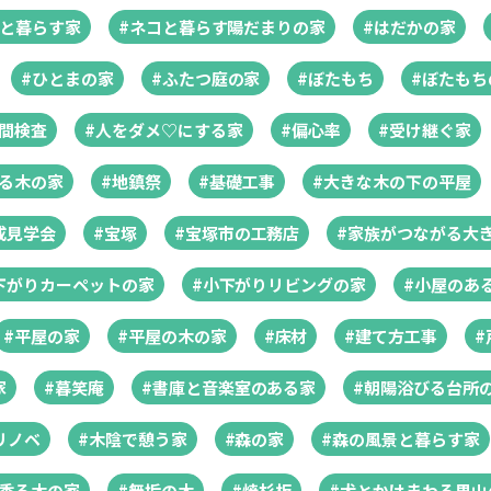
コと暮らす家
#ネコと暮らす陽だまりの家
#はだかの家
#ひとまの家
#ふたつ庭の家
#ぼたもち
#ぼたもち
中間検査
#人をダメ♡にする家
#偏心率
#受け継ぐ家
ある木の家
#地鎮祭
#基礎工事
#大きな木の下の平屋
成見学会
#宝塚
#宝塚市の工務店
#家族がつながる大
下がりカーペットの家
#小下がりリビングの家
#小屋のあ
#平屋の家
#平屋の木の家
#床材
#建て方工事
#
家
#暮笑庵
#書庫と音楽室のある家
#朝陽浴びる台所
リノベ
#木陰で憩う家
#森の家
#森の風景と暮らす家
風香る木の家
#無垢の木
#焼杉板
#犬とかけまわる里山