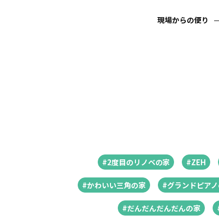
現場からの便り
#2度目のリノベの家
#ZEH
#かわいい三角の家
#グランドピアノ
#だんだんだんだんの家