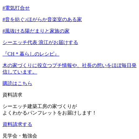
#電気打合せ
#音を紡ぐ♪ほがらか音楽室のある家
#風抜ける陽だまりと家族の家
シーエッチ代表 浪江がお届けする
『CH＊暮らしのレシピ』
木の家づくりに役立つプチ情報や、社長の想いをほぼ毎日発
信しています。
購読はこちら
資料請求
シーエッチ建築工房の家づくりが
よくわかるパンフレットをお届けします！
資料請求する
見学会・勉強会