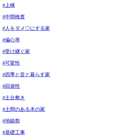
#上棟
#中間検査
#人をダメ♡にする家
#偏心率
#受け継ぐ家
#可変性
#四季と音と暮らす家
#回遊性
#土台敷き
#土間のある木の家
#地鎮祭
#基礎工事