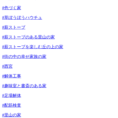
#色づく家
#草ぼうぼうハウチュ
#薪ストーブ
#薪ストーブのある里山の家
#薪ストーブを楽しむ丘の上の家
#街の中の幸せ家族の家
#西宮
#解体工事
#趣味室と書斎のある家
#足場解体
#配筋検査
#里山の家