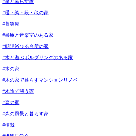
#星と暮らす家
#暖・談・段・毯の家
#暮笑庵
#書庫と音楽室のある家
#朝陽浴びる台所の家
#木と遊ぶボルダリングのある家
#木の家
#木の家で暮らすマンションリノベ
#木陰で憩う家
#森の家
#森の風景と暮らす家
#植栽