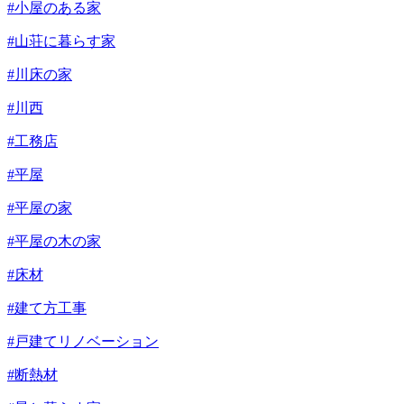
#小屋のある家
#山荘に暮らす家
#川床の家
#川西
#工務店
#平屋
#平屋の家
#平屋の木の家
#床材
#建て方工事
#戸建てリノベーション
#断熱材