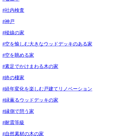
#社内検査
#神戸
#稜線の家
#空を愉しむ大きなウッドデッキのある家
#空を眺める家
#素足でかけまわる木の家
#終の棲家
#経年変化を楽しむ戸建てリノベーション
#緑薫るウッドデッキの家
#縁側で憩う家
#耐震等級
#自然素材の木の家