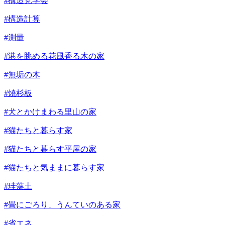
#構造見学会
#構造計算
#測量
#港を眺める花風香る木の家
#無垢の木
#焼杉板
#犬とかけまわる里山の家
#猫たちと暮らす家
#猫たちと暮らす平屋の家
#猫たちと気ままに暮らす家
#珪藻土
#畳にごろり、うんていのある家
#省エネ