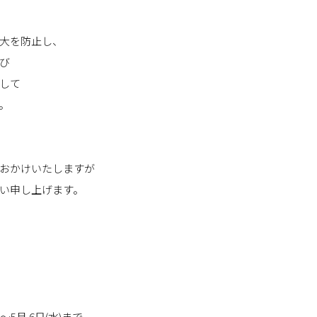
大を防止し、
び
して
。
おかけいたしますが
い申し上げます。
)～5月 6日(水)まで